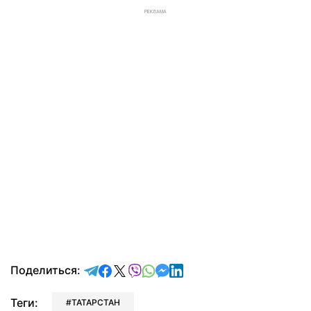
РЕКЛАМА
отправить в Telegram
поделиться в Facebook
поделиться в X
отправить в Viber
отправить в Whatsapp
отправить в Messenger
отправить в LinkedIn
Поделиться:
Теги:
ТАТАРСТАН