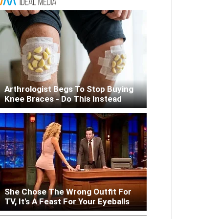
Arthrologist Begs To Stop Buying
Knee Braces - Do This Instead
She Chose The Wrong Outfit For
Woman Lives In Garage - Don't
TV, It's A Feast For Your Eyeballs
Judge Until You Peek Inside