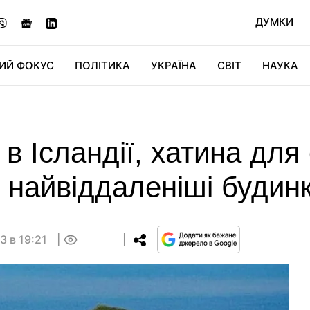
ДУМКИ
ИЙ ФОКУС
ПОЛІТИКА
УКРАЇНА
СВІТ
НАУКА
ДІДЖИТАЛ
АВТО
СВІТФАН
КУ
в Ісландії, хатина для 
о найвіддаленіші будинк
3 в 19:21
0