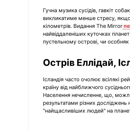
Гучна музика сусідів, гавкіт соба
викликатиме менше стресу, якщо 
кілометрів. Видання The Mirror
пе
найвіддаленіших куточках планет
пустельному острові, чи особняк 
Острів Еллідай, Іс
Ісландія часто очолює всілякі ре
країну від найближчого сусідньог
Населення нечисленне, що, можли
результатами різних досліджень 
"найщасливіших людей" на планет