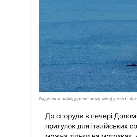
Будинок у найвіддаленішому місці у світі | Фот
До споруди в печері Доломі
притулок для італійських со
можна тільки на мотузках. А