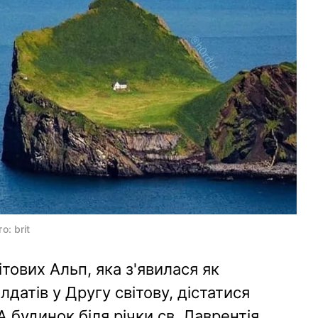
о: brit
тових Альп, яка з'явилася як
лдатів у Другу світову, дістатися
 будинок біля річки св. Лаврентія