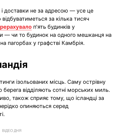
к і доставки не за адресою — усе це
відбуватиметься за кілька тисяч
рерахувало
п'ять будинків у
и — чи то будинок на одного мешканця на
на пагорбах у графстві Камбрія.
ландія
йтинги ізольованих місць. Саму острівну
о берега відділяють сотні морських миль.
во, також сприяє тому, що ісландці за
нерідко опиняються серед
і.
ВІДЕО ДНЯ