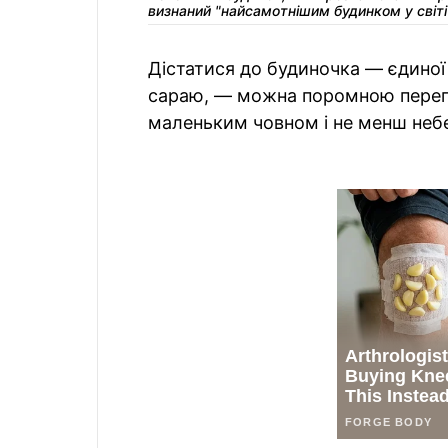
визнаний "найсамотнішим будинком у світі
Дістатися до будиночка — єдиної 
сараю, — можна поромною переп
маленьким човном і не менш неб