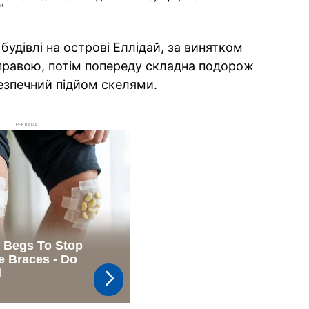
"
будівлі на острові Еллідай, за винятком
равою, потім попереду складна подорож
езпечний підйом скелями.
РЕКЛАМА