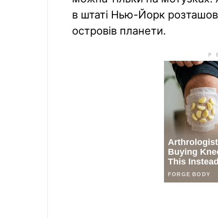
в штаті Нью-Йорк розташо
островів планети.