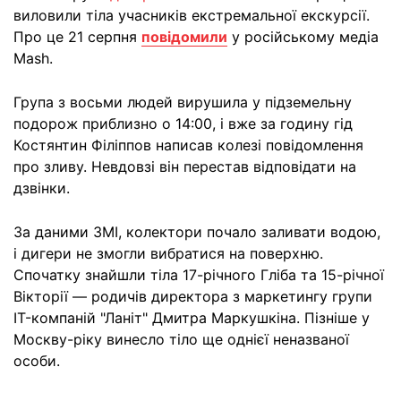
виловили тіла учасників екстремальної екскурсії.
Про це 21 серпня
повідомили
у російському медіа
Mash.
Група з восьми людей вирушила у підземельну
подорож приблизно о 14:00, і вже за годину гід
Костянтин Філіппов написав колезі повідомлення
про зливу. Невдовзі він перестав відповідати на
дзвінки.
За даними ЗМІ, колектори почало заливати водою,
і дигери не змогли вибратися на поверхню.
Спочатку знайшли тіла 17-річного Гліба та 15-річної
Вікторії — родичів директора з маркетингу групи
IT-компаній "Ланіт" Дмитра Маркушкіна. Пізніше у
Москву-ріку винесло тіло ще однієї неназваної
особи.