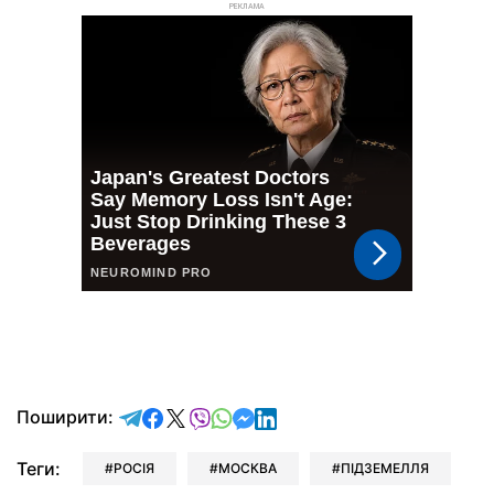
РЕКЛАМА
відправити у Telegram
поділитись у Facebook
поділитись у X
відправити у Viber
відправити у Whatsapp
відправити у Messenger
відправити у LinkedIn
Поширити:
Теги:
РОСІЯ
МОСКВА
ПІДЗЕМЕЛЛЯ