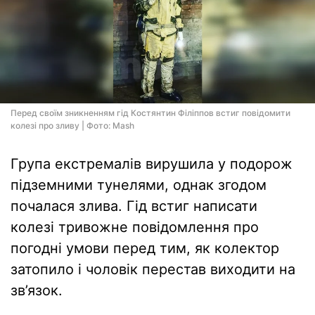
Перед своїм зникненням гід Костянтин Філіппов встиг повідомити
колезі про зливу | Фото: Mash
Група екстремалів вирушила у подорож
підземними тунелями, однак згодом
почалася злива. Гід встиг написати
колезі тривожне повідомлення про
погодні умови перед тим, як колектор
затопило і чоловік перестав виходити на
зв’язок.