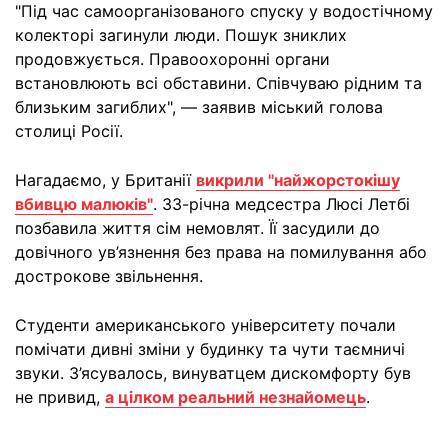
"Під час самоорганізованого спуску у водостічному
колекторі загинули люди. Пошук зниклих
продовжується. Правоохоронні органи
встановлюють всі обставини. Співчуваю рідним та
близьким загиблих", — заявив міський голова
столиці Росії.
Нагадаємо, у Британії
викрили "найжорстокішу
вбивцю малюків"
. 33-річна медсестра Люсі Летбі
позбавила життя сім немовлят. Її засудили до
довічного ув’язнення без права на помилування або
дострокове звільнення.
Студенти американського університету почали
помічати дивні зміни у будинку та чути таємничі
звуки. З’ясувалось, винуватцем дискомфорту був
не привид,
а цілком реальний незнайомець
.