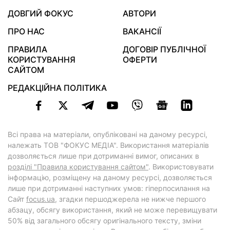
ДОВГИЙ ФОКУС
АВТОРИ
ПРО НАС
ВАКАНСІЇ
ПРАВИЛА
ДОГОВІР ПУБЛІЧНОЇ
КОРИСТУВАННЯ
ОФЕРТИ
САЙТОМ
РЕДАКЦІЙНА ПОЛІТИКА
Всі права на матеріали, опубліковані на даному ресурсі,
належать ТОВ "ФОКУС МЕДІА". Використання матеріалів
дозволяється лише при дотриманні вимог, описаних в
розділі "Правила користування сайтом"
. Використовувати
інформацію, розміщену на даному ресурсі, дозволяється
лише при дотриманні наступних умов: гіперпосилання на
Cайт
focus.ua
, згадки першоджерела не нижче першого
абзацу, обсягу використання, який не може перевищувати
50% від загального обсягу оригінального тексту, зміни