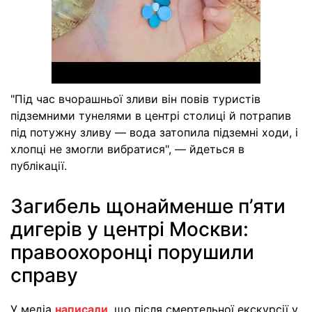
"Під час вчорашньої зливи він повів туристів
підземними тунелями в центрі столиці й потрапив
під потужну зливу — вода затопила підземні ходи, і
хлопці не змогли вибратися", — йдеться в
публікації.
Загибель щонайменше п’яти
дигерів у центрі Москви:
правоохоронці порушили
справу
У медіа
написали
, що після смертельної екскурсії у