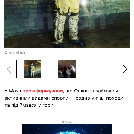
Фото: Mash
У Mash
проінформували
, що Філіппов займався
активними видами спорту — ходив у піші походи
та підіймався у гори.
РЕКЛАМА