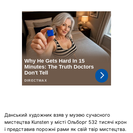
Данський художник взяв у музею сучасного
мистецтва Kunsten у місті Ольборг 532 тисячі крон
і представив порожні рами як свій твір мистецтва.