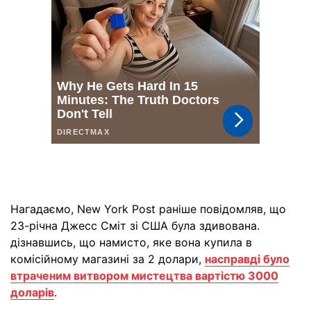
Нагадаємо, New York Post раніше повідомляв, що
23-річна Джесс Сміт зі США була здивована.
дізнавшись, що намисто, яке вона купила в
комісійному магазині за 2 долари,
насправді було
втраченим витвором мистецтва вартістю 3000
доларів
.