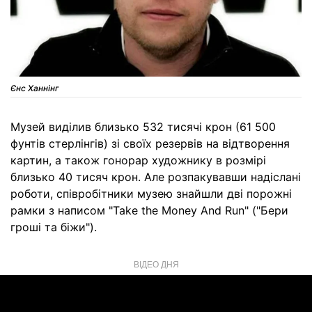
Єнс Ханнінг
Музей виділив близько 532 тисячі крон (61 500
фунтів стерлінгів) зі своїх резервів на відтворення
картин, а також гонорар художнику в розмірі
близько 40 тисяч крон. Але розпакувавши надіслані
роботи, співробітники музею знайшли дві порожні
рамки з написом "Take the Money And Run" ("Бери
гроші та біжи").
ВІДЕО ДНЯ