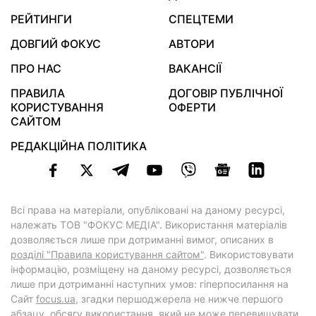
РЕЙТИНГИ
СПЕЦТЕМИ
ДОВГИЙ ФОКУС
АВТОРИ
ПРО НАС
ВАКАНСІЇ
ПРАВИЛА
ДОГОВІР ПУБЛІЧНОЇ
КОРИСТУВАННЯ
ОФЕРТИ
САЙТОМ
РЕДАКЦІЙНА ПОЛІТИКА
Всі права на матеріали, опубліковані на даному ресурсі,
належать ТОВ "ФОКУС МЕДІА". Використання матеріалів
дозволяється лише при дотриманні вимог, описаних в
розділі "Правила користування сайтом"
. Використовувати
інформацію, розміщену на даному ресурсі, дозволяється
лише при дотриманні наступних умов: гіперпосилання на
Cайт
focus.ua
, згадки першоджерела не нижче першого
абзацу, обсягу використання, який не може перевищувати