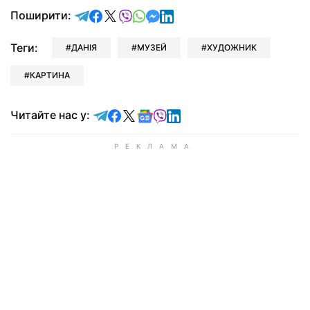
відправити у Telegram
поділитись у Facebook
поділитись у X
відправити у Viber
відправити у Whatsapp
відправити у Messenger
відправити у LinkedIn
Поширити:
Теги:
ДАНІЯ
МУЗЕЙ
ХУДОЖНИК
КАРТИНА
Читайте у Telegram
Читайте у Facebook
Читайте у X
Читайте у Google news
Читайте у Viber
Читайте у LinkedIn
Читайте нас у: