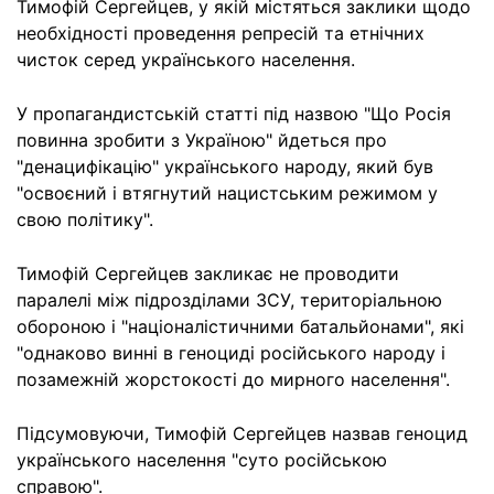
Тимофій Сергейцев, у якій містяться заклики щодо
необхідності проведення репресій та етнічних
чисток серед українського населення.
У пропагандистській статті під назвою "Що Росія
повинна зробити з Україною" йдеться про
"денацифікацію" українського народу, який був
"освоєний і втягнутий нацистським режимом у
свою політику".
Тимофій Сергейцев закликає не проводити
паралелі між підрозділами ЗСУ, територіальною
обороною і "націоналістичними батальйонами", які
"однаково винні в геноциді російського народу і
позамежній жорстокості до мирного населення".
Підсумовуючи, Тимофій Сергейцев назвав геноцид
українського населення "суто російською
справою".