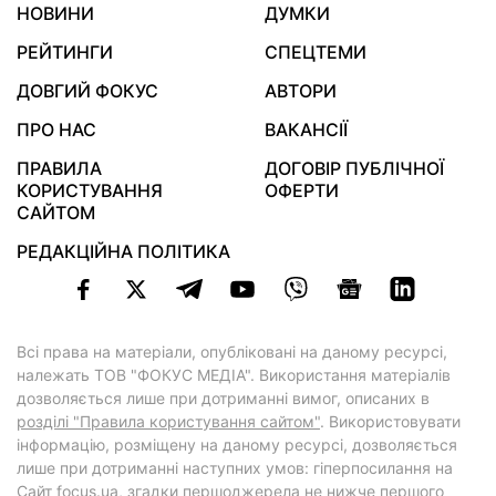
НОВИНИ
ДУМКИ
РЕЙТИНГИ
СПЕЦТЕМИ
ДОВГИЙ ФОКУС
АВТОРИ
ПРО НАС
ВАКАНСІЇ
ПРАВИЛА
ДОГОВІР ПУБЛІЧНОЇ
КОРИСТУВАННЯ
ОФЕРТИ
САЙТОМ
РЕДАКЦІЙНА ПОЛІТИКА
Всі права на матеріали, опубліковані на даному ресурсі,
належать ТОВ "ФОКУС МЕДІА". Використання матеріалів
дозволяється лише при дотриманні вимог, описаних в
розділі "Правила користування сайтом"
. Використовувати
інформацію, розміщену на даному ресурсі, дозволяється
лише при дотриманні наступних умов: гіперпосилання на
Cайт
focus.ua
, згадки першоджерела не нижче першого