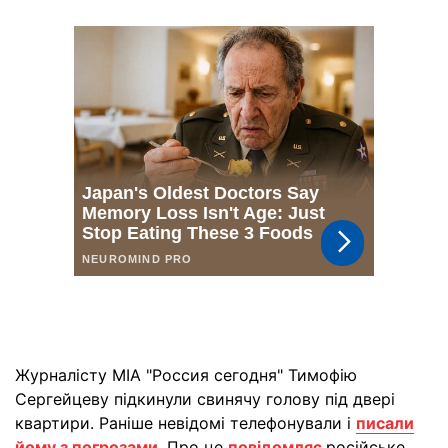
Журналісту МІА "Россия сегодня" Тимофію
Сергейцеву підкинули свинячу голову під двері
квартири. Раніше невідомі телефонували і
писали
йому з погрозами
. Про це
повідомляє
російське