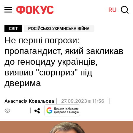
RU
СВІТ
РОСІЙСЬКО-УКРАЇНСЬКА ВІЙНА
Не перші погрози:
пропагандист, який закликав
до геноциду українців,
виявив "сюрприз" під
дверима
Анастасія Ковальова
27.09.2023 в 11:56
0