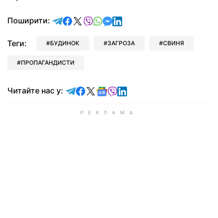
відправити у Telegram
поділитись у Facebook
поділитись у X
відправити у Viber
відправити у Whatsapp
відправити у Messenger
відправити у LinkedIn
Поширити:
Теги:
БУДИНОК
ЗАГРОЗА
СВИНЯ
ПРОПАГАНДИСТИ
Читайте у Telegram
Читайте у Facebook
Читайте у X
Читайте у Google news
Читайте у Viber
Читайте у LinkedIn
Читайте нас у: