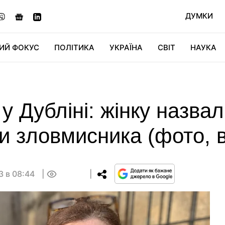
ДУМКИ
ИЙ ФОКУС
ПОЛІТИКА
УКРАЇНА
СВІТ
НАУКА
ДІДЖИТАЛ
АВТО
СВІТФАН
КУ
у Дубліні: жінку назва
и зловмисника (фото, в
3 в 08:44
0