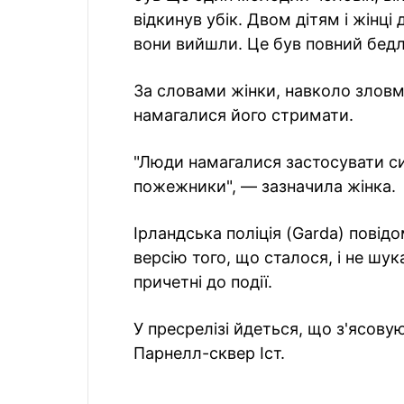
відкинув убік. Двом дітям і жінці
вони вийшли. Це був повний бедл
За словами жінки, навколо зловм
намагалися його стримати.
"Люди намагалися застосувати си
пожежники", — зазначила жінка.
Ірландська поліція (Garda) повід
версію того, що сталося, і не шу
причетні до події.
У пресрелізі йдеться, що з'ясову
Парнелл-сквер Іст.