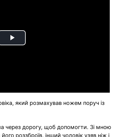
Play
Video
віка, який розмахував ножем поруч із
а через дорогу, щоб допомогти. Зі мною
його роззброїв, інший чоловік узяв ніж і