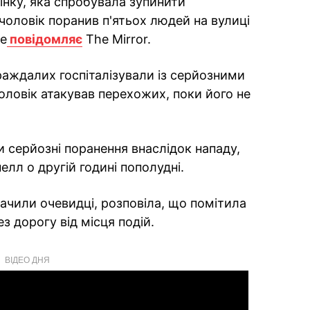
інку, яка спробувала зупинити
чоловік поранив п'ятьох людей на вулиці
це
повідомляє
The Mirror.
раждалих госпіталізували із серйозними
ловік атакував перехожих, поки його не
ли серйозні поранення внаслідок нападу,
елл о другій годині пополудні.
начили очевидці, розповіла, що помітила
 дорогу від місця подій.
ВІДЕО ДНЯ