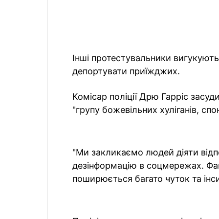
Інші протестувальники вигукують
депортувати приїжджих.
Комісар поліції Дрю Гарріс засуди
"групу божевільних хуліганів, сп
"Ми закликаємо людей діяти відпо
дезінформацію в соцмережах. Фак
поширюється багато чуток та інси