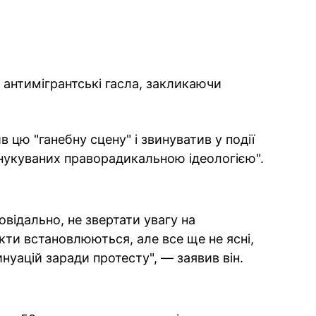
 антимігрантські гасла, закликаючи
в цю "ганебну сцену" і звинуватив у події
онукуваних праворадикальною ідеологією".
відально, не звертати увагу на
ти встановлюються, але все ще не ясні,
нуацій заради протесту", — заявив він.