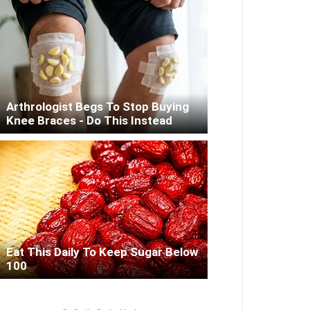
Arthrologist Begs To Stop Buying
Knee Braces - Do This Instead
Eat This Daily To Keep Sugar Below
100