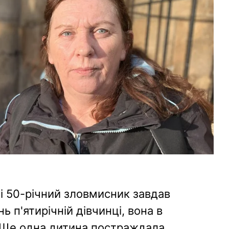
ці 50-річний зловмисник завдав
 п'ятирічній дівчинці, вона в
. Ще одна дитина постраждала