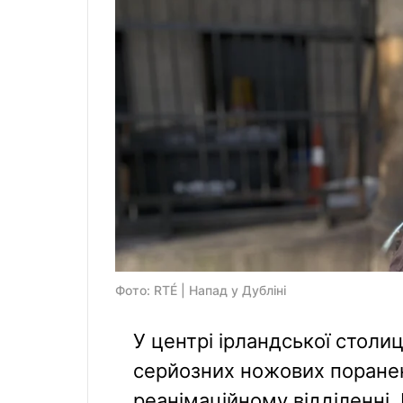
Фото: RTÉ | Напад у Дубліні
У центрі ірландської столи
серйозних ножових поранень
реанімаційному відділенні