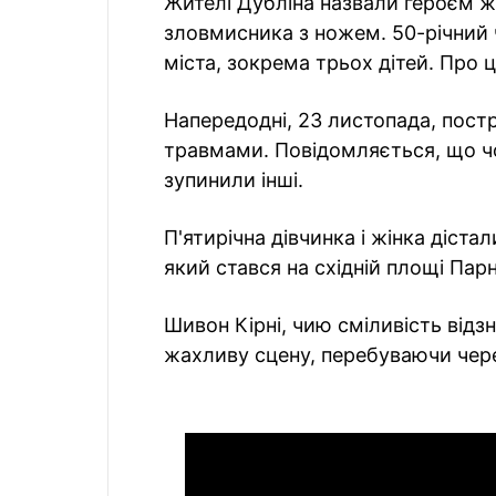
Жителі Дубліна назвали героєм ж
зловмисника з ножем. 50-річний 
міста, зокрема трьох дітей. Про 
Напередодні, 23 листопада, пост
травмами. Повідомляється, що чо
зупинили інші.
П'ятирічна дівчинка і жінка діста
який стався на східній площі Парн
Шивон Кірні, чию сміливість відз
жахливу сцену, перебуваючи через