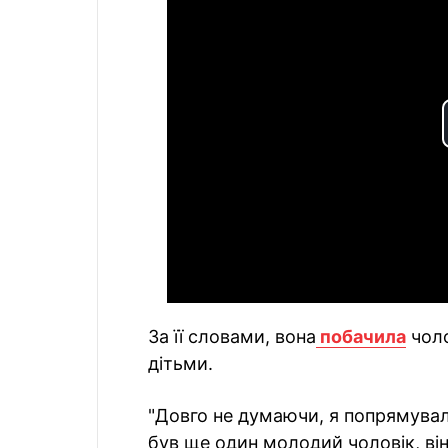
За її словами, вона
побачила
чоло
дітьми.
"Довго не думаючи, я попрямувал
був ще один молодий чоловік, він 