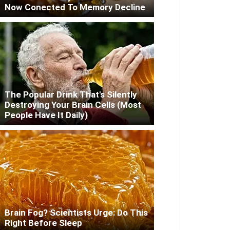
Now Conected To Memory Decline
The Popular Drink That's Silently
Destroying Your Brain Cells (Most
People Have It Daily)
Brain Fog? Scientists Urge: Do This
Right Before Sleep