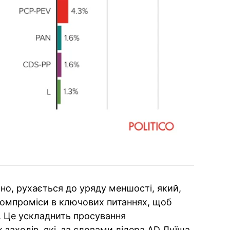
рно, рухається до уряду меншості, який,
компроміси в ключових питаннях, щоб
. Це ускладнить просування
заходів, які, за словами лідера AD Луїша