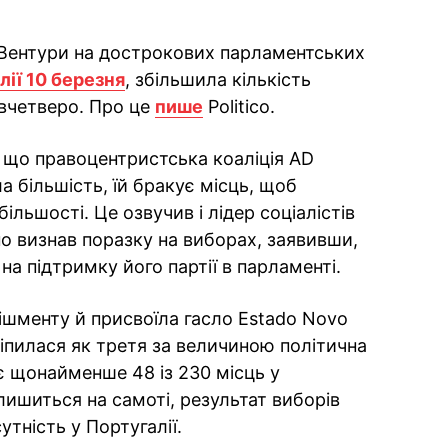
 Вентури на дострокових парламентських
лії 10 березня
, збільшила кількість
 вчетверо. Про це
пише
Politico.
, що правоцентристська коаліція AD
 більшість, їй бракує місць, щоб
ільшості. Це озвучив і лідер соціалістів
о визнав поразку на виборах, заявивши,
а підтримку його партії в парламенті.
лішменту й присвоїла гасло Estado Novo
акріпилася як третя за величиною політична
є щонайменше 48 із 230 місць у
алишиться на самоті, результат виборів
утність у Португалії.