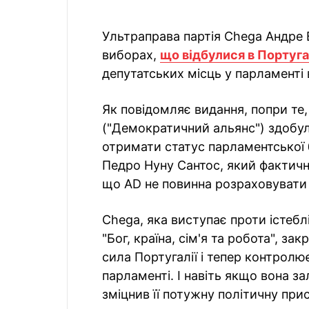
Ультраправа партія Chega Андре
виборах,
що відбулися в Португа
депутатських місць у парламенті
Як повідомляє видання, попри те
("Демократичний альянс") здобула
отримати статус парламентської б
Педро Нуну Сантос, який фактичн
що AD не повинна розраховувати н
Chega, яка виступає проти істеб
"Бог, країна, сім'я та робота", з
сила Португалії і тепер контролю
парламенті. І навіть якщо вона з
зміцнив її потужну політичну прис