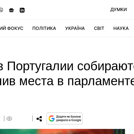
ДУМКИ
ИЙ ФОКУС
ПОЛІТИКА
УКРАЇНА
СВІТ
НАУКА
ДІДЖИТАЛ
АВТО
СВІТФАН
КУ
в Португалии собирают
ив места в парламенте
8
0