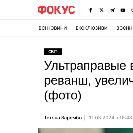
ВСІ НОВИНИ
ЕКСКЛЮЗИВИ
ВОЄНН
СВІТ
Ультраправые 
реванш, увелич
(фото)
Тетяна Зарембо
11.03.2024 в 16:4