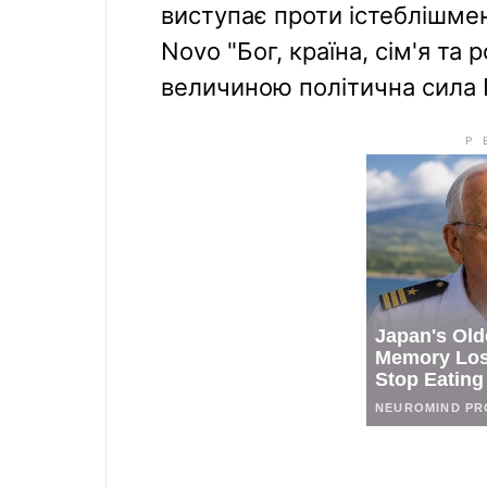
виступає проти істеблішмен
Novo "Бог, країна, сім'я та 
величиною політична сила П