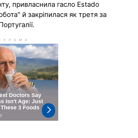
ту, привласнила гасло Estado
робота" й закріпилася як третя за
ортугалії.