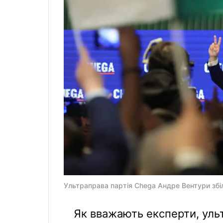
Ультраправа партія Chega Андре Вентури збіл
Як вважають експерти, ульт