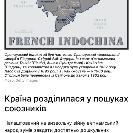
Французький Індокитай був частиною Французької колоніальної
імперії в Південно-Східній Азії. Федерація трьох в'єтнамських
регіонів Тонкін (Північ), Аннам (Центральна) і Кохінхіна
(Південь) та королівства Камбоджа була утворена в 1887 році.
Лаос був доданий у 1893 році, а Гуанчжоуань — у 1900 році.
Столиця була перенесена із Сайгона до Ханоя в 1902 році
Фото: Getty Images
Країна розділилася у пошуках
союзників
Налаштований на визвольну війну в’єтнамський
народ зумів завдати достатньо дошкульних