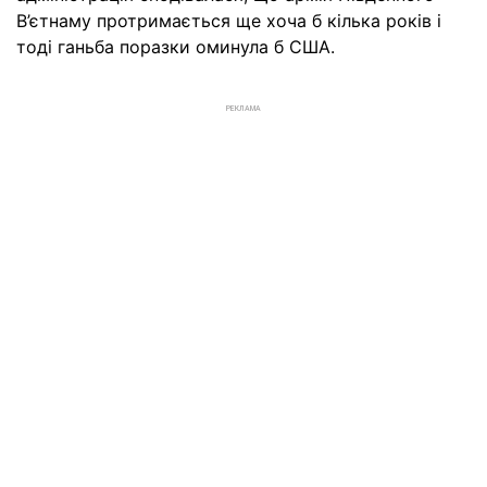
В’єтнаму протримається ще хоча б кілька років і
тоді ганьба поразки оминула б США.
РЕКЛАМА