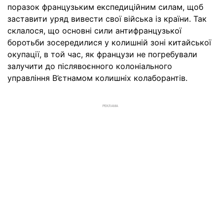
поразок французьким експедиційним силам, щоб
заставити уряд вивести свої війська із країни. Так
склалося, що основні сили антифранцузької
боротьби зосередилися у колишній зоні китайської
окупації, в той час, як французи не погребували
залучити до післявоєнного колоніального
управління В’єтнамом колишніх колаборантів.
РЕКЛАМА