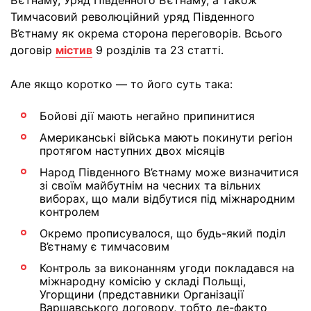
В’єтнаму, Уряд Південного В’єтнаму, а також
Тимчасовий революційний уряд Південного
В’єтнаму як окрема сторона переговорів. Всього
договір
містив
9 розділів та 23 статті.
Але якщо коротко — то його суть така:
Бойові дії мають негайно припинитися
Американські війська мають покинути регіон
протягом наступних двох місяців
Народ Південного В’єтнаму може визначитися
зі своїм майбутнім на чесних та вільних
виборах, що мали відбутися під міжнародним
контролем
Окремо прописувалося, що будь-який поділ
В’єтнаму є тимчасовим
Контроль за виконанням угоди покладався на
міжнародну комісію у складі Польщі,
Угорщини (представники Організації
Варшавського договору, тобто де-факто