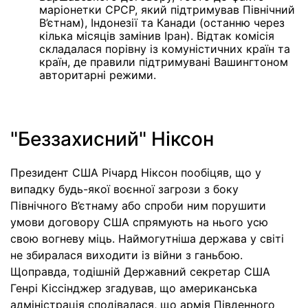
маріонетки СРСР, який підтримував Північний
В’єтнам), Індонезії та Канади (останню через
кілька місяців замінив Іран). Відтак комісія
складалася порівну із комуністичних країн та
країн, де правили підтримувані Вашингтоном
авторитарні режими.
"Беззахисний" Ніксон
Президент США Річард Ніксон пообіцяв, що у
випадку будь-якої воєнної загрози з боку
Північного В’єтнаму або спроби ним порушити
умови договору США спрямують на нього усю
свою вогневу міць. Наймогутніша держава у світі
не збиралася виходити із війни з ганьбою.
Щоправда, тодішній Державний секретар США
Генрі Кіссінджер згадував, що американська
адміністрація сподівалася, що армія Південного