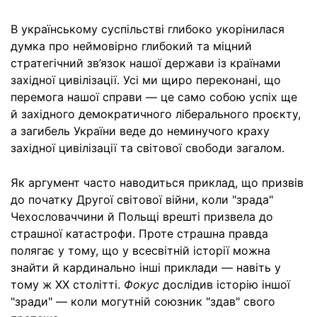
В українському суспільстві глибоко укорінилася
думка про неймовірно глибокий та міцний
стратегічний зв’язок нашої держави із країнами
західної цивілізації. Усі ми щиро переконані, що
перемога нашої справи — це само собою успіх ще
й західного демократичного ліберального проєкту,
а загибель України веде до неминучого краху
західної цивілізації та світової свободи загалом.
Як аргумент часто наводиться приклад, що призвів
до початку Другої світової війни, коли "зрада"
Чехословаччини й Польщі врешті призвела до
страшної катастрофи. Проте страшна правда
полягає у тому, що у всесвітній історії можна
знайти й кардинально інші приклади — навіть у
тому ж XX столітті.
Фокус
дослідив історію іншої
"зради" — коли могутній союзник "здав" свого