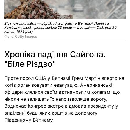
В'єтнамська війна — збройний конфлікт у В'єтнамі, Лаосі та
Камбоджі, який тривав майже 20 років — до падіння Сайгона 30
квітня 1975 року
Фото: Getty Images
Хроніка падіння Сайгона.
"Біле Різдво"
Проте посол США у В’єтнамі Грем Мартін вперто не
хотів організовувати евакуацію. Американські
офіцери клялися своїм в’єтнамським колегам, що
ніколи не залишать їх напризволяще ворогу.
Водночас Конгрес вкотре відмовив президенту у
виділенні будь-яких коштів на допомогу
Південному В’єтнаму.