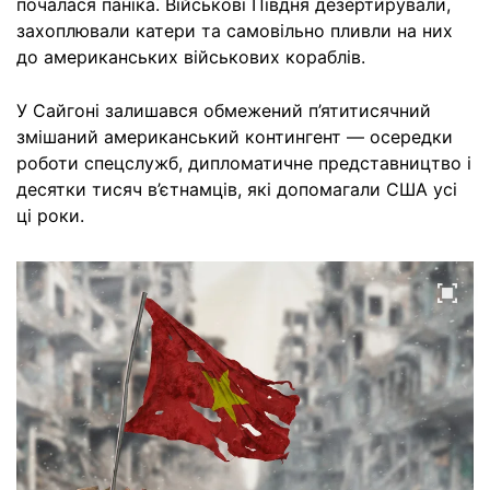
почалася паніка. Військові Півдня дезертирували,
захоплювали катери та самовільно пливли на них
до американських військових кораблів.
У Сайгоні залишався обмежений п’ятитисячний
змішаний американський контингент — осередки
роботи спецслужб, дипломатичне представництво і
десятки тисяч в’єтнамців, які допомагали США усі
ці роки.