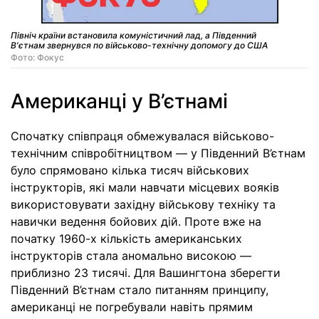
Північ країни встановила комуністичний лад, а Південний
В'єтнам звернувся по військово-технічну допомогу до США
Фото: Фокус
Американці у В’єтнамі
Спочатку співпраця обмежувалася військово-
технічним співробітництвом — у Південний В’єтнам
було спрямовано кілька тисяч військових
інструкторів, які мали навчати місцевих вояків
використовувати західну військову техніку та
навички ведення бойових дій. Проте вже на
початку 1960-х кількість американських
інструкторів стала аномально високою —
приблизно 23 тисячі. Для Вашингтона зберегти
Південний В’єтнам стало питанням принципу,
американці не погребували навіть прямим