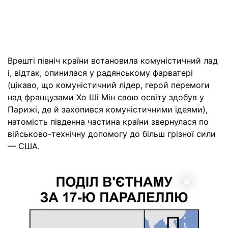
Врешті північ країни встановила комуністичний лад
і, відтак, опинилася у радянському фарватері
(цікаво, що комуністичний лідер, герой перемоги
над французами Хо Ші Мін свою освіту здобув у
Парижі, де й захопився комуністичними ідеями),
натомість південна частина країни звернулася по
військово-технічну допомогу до більш грізної сили
— США.