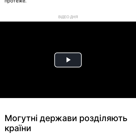
протеже.
ВІДЕО ДНЯ
Play
Video
Могутні держави розділяють
країни