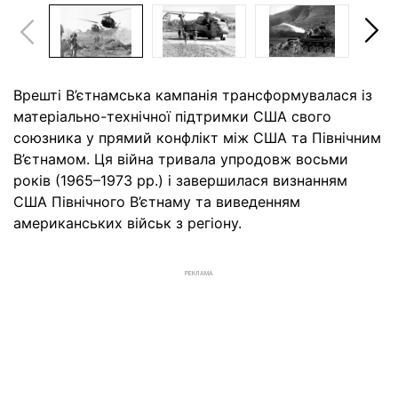
Врешті В’єтнамська кампанія трансформувалася із
матеріально-технічної підтримки США свого
союзника у прямий конфлікт між США та Північним
В’єтнамом. Ця війна тривала упродовж восьми
років (1965–1973 рр.) і завершилася визнанням
США Північного В’єтнаму та виведенням
американських військ з регіону.
РЕКЛАМА