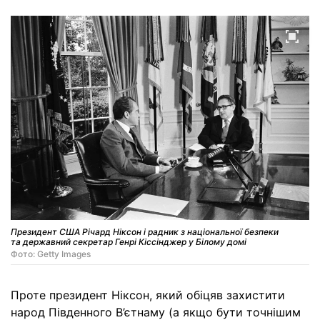
Президент США Річард Ніксон і радник з національної безпеки
та державний секретар Генрі Кіссінджер у Білому домі
Фото: Getty Images
Проте президент Ніксон, який обіцяв захистити
народ Південного В’єтнаму (а якщо бути точнішим