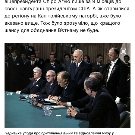
віцепрезидента Спіро Агню лише за 9 місяців до
своєї інавгурації президентом США. А як ставилися
до регіону на Капітолійському пагорбі, вже було
вказано вище. Тож було зрозуміло, що кращого
шансу для об’єднання В’єтнаму не буде.
Паризька угода про припинення війни та відновлення миру у