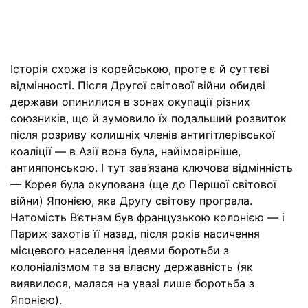
Історія схожа із корейською, проте є й суттєві
відмінності. Після Другої світової війни обидві
держави опинилися в зонах окупації різних
союзників, що й зумовило їх подальший розвиток
після розриву колишніх членів антигітлерівської
коаліції — в Азії вона була, найімовірніше,
антияпонською. І тут зав’язана ключова відмінність
— Корея була окупована (ще до Першої світової
війни) Японією, яка Другу світову програла.
Натомість В’єтнам був французькою колонією — і
Париж захотів її назад, після років насичення
місцевого населення ідеями боротьби з
колоніалізмом та за власну державність (як
виявилося, малася на увазі лише боротьба з
Японією).