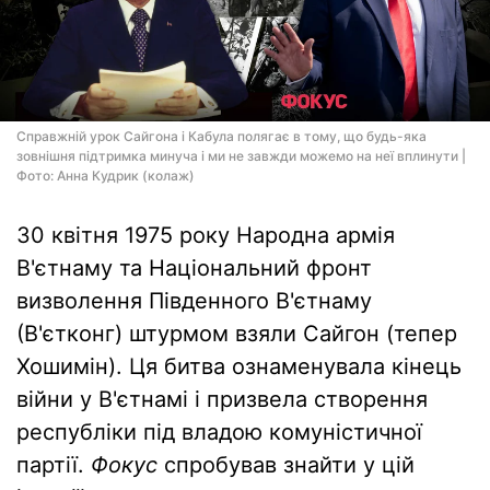
Справжній урок Сайгона і Кабула полягає в тому, що будь-яка
зовнішня підтримка минуча і ми не завжди можемо на неї вплинути |
Фото: Анна Кудрик (колаж)
30 квітня 1975 року Народна армія
В'єтнаму та Національний фронт
визволення Південного В'єтнаму
(В'єтконг) штурмом взяли Сайгон (тепер
Хошимін). Ця битва ознаменувала кінець
війни у ​​В'єтнамі і призвела створення
республіки під владою комуністичної
партії.
Фокус
спробував знайти у цій