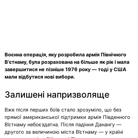
Воєнна операція, яку розробила армія Північного
В’єтнаму, була розрахована на більше як рік і мала
завершитися не пізніше 1976 року — тоді у США
мали відбутися нові вибори.
Залишені напризволяще
Вже після перших боїв стало зрозуміло, що без
прямої американської підтримки армія Південного
В’єтнаму небоєздатна. Після падіння Данангу —
другого за величиною міста В’єтнаму — у країні