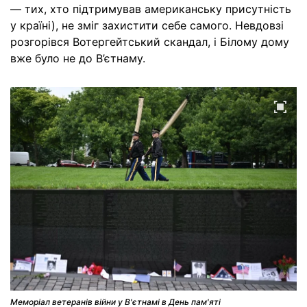
— тих, хто підтримував американську присутність
у країні), не зміг захистити себе самого. Невдовзі
розгорівся Вотергейтський скандал, і Білому дому
вже було не до В’єтнаму.
Меморіал ветеранів війни у ​​В'єтнамі в День пам'яті