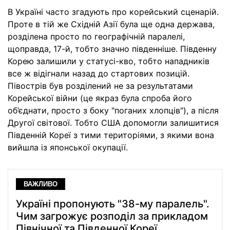
В Україні часто згадують про корейський сценарій.
Проте в тій же Східній Азії була ще одна держава,
розділена просто по географiчнiй паралелі,
щоправда, 17-й, тобто значно південніше. Південну
Корею залишили у статусі-кво, тобто нападників
все ж відігнали назад до стартових позицій.
Півострів був розділений не за результатами
Корейської війни (це якраз була спроба його
об’єднати, просто з боку "поганих хлопців"), а після
Другої світової. Тобто США допомогли залишитися
Південній Кореї з тими територіями, з якими вона
вийшла із японської окупації.
ВАЖЛИВО
Україні пропонують "38-му паралель".
Чим загрожує розподіл за прикладом
Північної та Південної Кореї