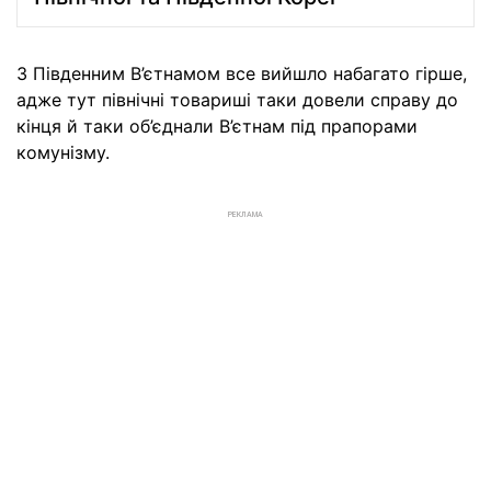
З Південним В’єтнамом все вийшло набагато гірше,
адже тут північні товариші таки довели справу до
кінця й таки об’єднали В’єтнам під прапорами
комунізму.
РЕКЛАМА