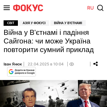
RU
СВІТ
АЗІЯ У ФОКУСІ
ВІЙНА У В'ЄТНАМІ
Війна у В'єтнамі i падіння
Сайгона: чи може Україна
повторити сумний приклад
Іван Янюк
22.04.2025 в 10:04
0