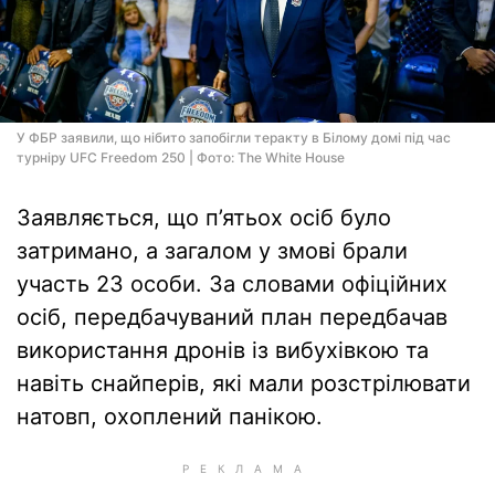
У ФБР заявили, що нібито запобігли теракту в Білому домі під час
турніру UFC Freedom 250 | Фото: The White House
Заявляється, що п’ятьох осіб було
затримано, а загалом у змові брали
участь 23 особи. За словами офіційних
осіб, передбачуваний план передбачав
використання дронів із вибухівкою та
навіть снайперів, які мали розстрілювати
натовп, охоплений панікою.