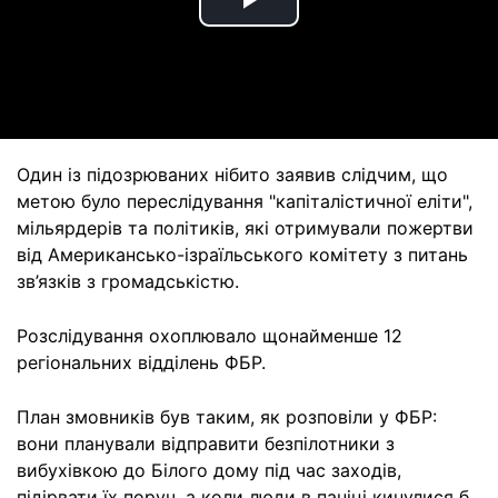
Play
Video
Один із підозрюваних нібито заявив слідчим, що
метою було переслідування "капіталістичної еліти",
мільярдерів та політиків, які отримували пожертви
від Американсько-ізраїльського комітету з питань
зв’язків з громадськістю.
Розслідування охоплювало щонайменше 12
регіональних відділень ФБР.
План змовників був таким, як розповіли у ФБР:
вони планували відправити безпілотники з
вибухівкою до Білого дому під час заходів,
підірвати їх поруч, а коли люди в паніці кинулися б