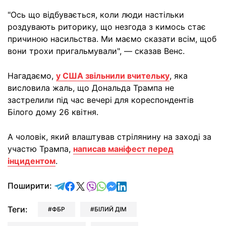
"Ось що відбувається, коли люди настільки
роздувають риторику, що незгода з кимось стає
причиною насильства. Ми маємо сказати всім, щоб
вони трохи пригальмували", — сказав Венс.
Нагадаємо,
у США звільнили вчительку
, яка
висловила жаль, що Дональда Трампа не
застрелили під час вечері для кореспондентів
Білого дому 26 квітня.
А чоловік, який влаштував стрілянину на заході за
участю Трампа,
написав маніфест перед
інцидентом
.
відправити у Telegram
поділитись у Facebook
поділитись у X
відправити у Viber
відправити у Whatsapp
відправити у Messenger
відправити у LinkedIn
Поширити:
Теги:
ФБР
БІЛИЙ ДІМ