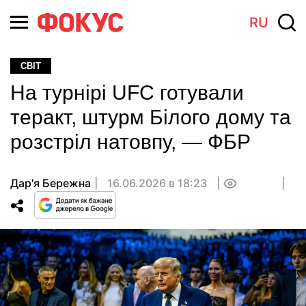
RU
СВІТ
На турнірі UFC готували
теракт, штурм Білого дому та
розстріл натовпу, — ФБР
Дар'я Бережна
16.06.2026 в 18:23
0