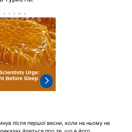
нув після першої весни, коли на ньому не
реказах йдеться про те, що в його