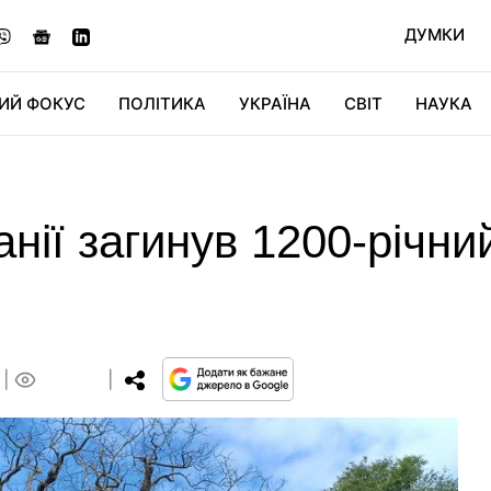
ДУМКИ
ИЙ ФОКУС
ПОЛІТИКА
УКРАЇНА
СВІТ
НАУКА
ДІДЖИТАЛ
АВТО
СВІТФАН
КУ
нії загинув 1200-річни
0