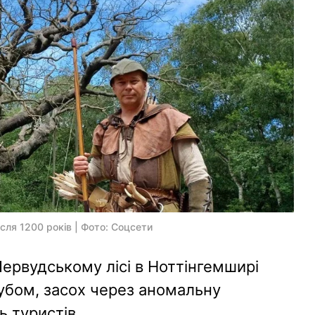
сля 1200 років | Фото: Соцсети
Шервудському лісі в Ноттінгемширі
убом, засох через аномальну
ь туристів.