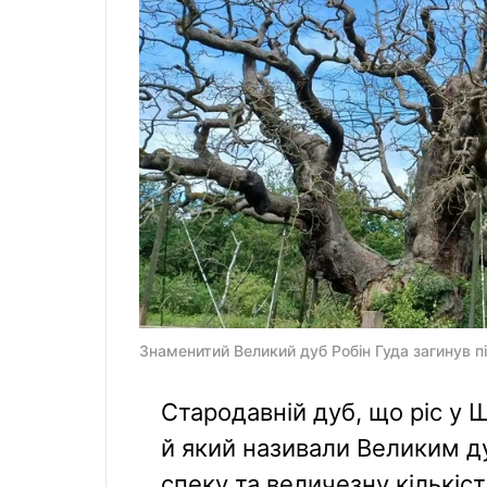
Знаменитий Великий дуб Робін Гуда загинув пі
Стародавній дуб, що ріс у 
й який називали Великим д
спеку та величезну кількіст