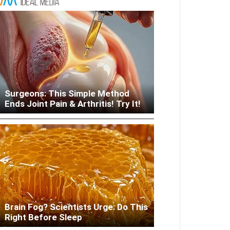
Surgeons: This Simple Method
Woman Lives In Garage - Don't
Ends Joint Pain & Arthritis! Try It!
Judge Until You Peek Inside
Brain Fog? Scientists Urge: Do This
Right Before Sleep