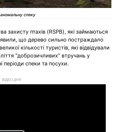
 аномальну спеку
ва захисту птахів (RSPB), які займаються
аявили, що дерево сильно постраждало
великої кількості туристів, які відвідували
оліття "доброзичливих" втручань у
і періоди спеки та посухи.
ВІДЕО ДНЯ