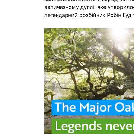
величезному дуплі, яке утворилос
легендарний розбійник Робін Гуд 