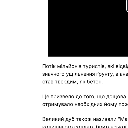
Потік мільйонів туристів, які від
значного ущільнення ґрунту, а ана
став твердим, як бетон.
Це призвело до того, що дощова в
отримувало необхідних йому пож
Великий дуб також називали "Ма
колишнього солдата британської 