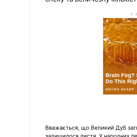
Вважається, що Великий Дуб заги
залишилося листя. У народних пе