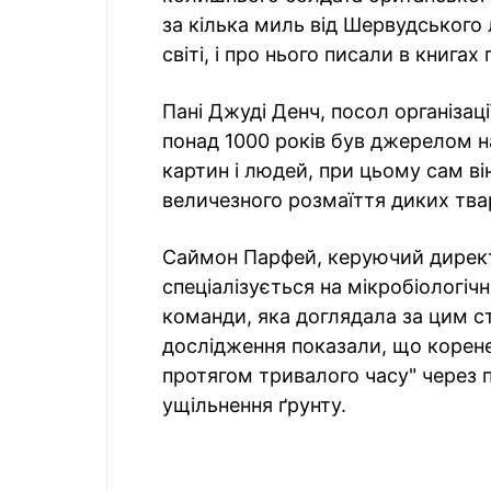
за кілька миль від Шервудського 
світі, і про нього писали в книгах
Пані Джуді Денч, посол організаці
понад 1000 років був джерелом на
картин і людей, при цьому сам ві
величезного розмаїття диких тва
Саймон Парфей, керуючий директо
спеціалізується на мікробіологіч
команди, яка доглядала за цим с
дослідження показали, що корен
протягом тривалого часу" через п
ущільнення ґрунту.