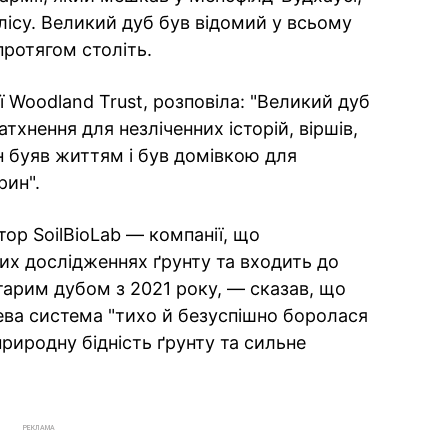
лісу. Великий дуб був відомий у всьому
 протягом століть.
ї Woodland Trust, розповіла: "Великий дуб
тхнення для незліченних історій, віршів,
н буяв життям і був домівкою для
рин".
р SoilBioLab — компанії, що
них дослідженнях ґрунту та входить до
тарим дубом з 2021 року, — сказав, що
ева система "тихо й безуспішно боролася
риродну бідність ґрунту та сильне
РЕКЛАМА