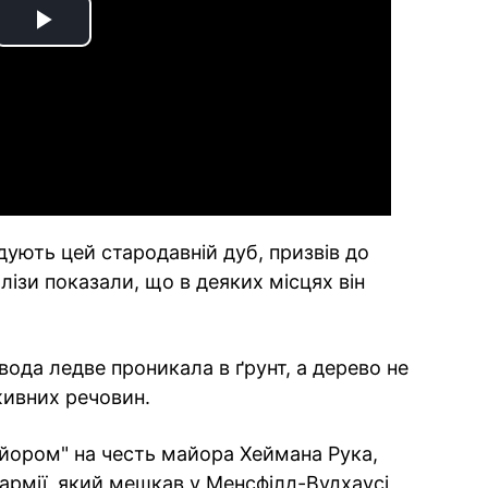
Play
Video
відують цей стародавній дуб, призвів до
лізи показали, що в деяких місцях він
ода ледве проникала в ґрунт, а дерево не
ивних речовин.
йором" на честь майора Хеймана Рука,
армії, який мешкав у Менсфілд-Вудхаусі,