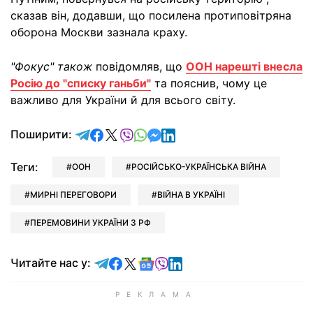
сказав він, додавши, що посилена протиповітряна
оборона Москви зазнала краху.
"Фокус" також
повідомляв, що
ООН нарешті внесла
Росію до "списку ганьби"
та пояснив, чому це
важливо для України й для всього світу.
відправити у Telegram
поділитись у Facebook
поділитись у X
відправити у Viber
відправити у Whatsapp
відправити у Messenger
відправити у LinkedIn
Поширити:
Теги:
ООН
РОСІЙСЬКО-УКРАЇНСЬКА ВІЙНА
МИРНІ ПЕРЕГОВОРИ
ВІЙНА В УКРАЇНІ
ПЕРЕМОВИНИ УКРАЇНИ З РФ
Читайте у Telegram
Читайте у Facebook
Читайте у X
Читайте у Google news
Читайте у Viber
Читайте у LinkedIn
Читайте нас у: