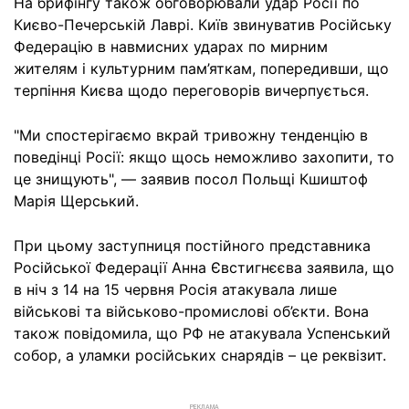
На брифінгу також обговорювали удар Росії по
Києво-Печерській Лаврі. Київ звинуватив Російську
Федерацію в навмисних ударах по мирним
жителям і культурним пам’яткам, попередивши, що
терпіння Києва щодо переговорів вичерпується.
"Ми спостерігаємо вкрай тривожну тенденцію в
поведінці Росії: якщо щось неможливо захопити, то
це знищують", — заявив посол Польщі Кшиштоф
Марія Щерський.
При цьому заступниця постійного представника
Російської Федерації Анна Євстигнєєва заявила, що
в ніч з 14 на 15 червня Росія атакувала лише
військові та військово-промислові об’єкти. Вона
також повідомила, що РФ не атакувала Успенський
собор, а уламки російських снарядів – це реквізит.
РЕКЛАМА