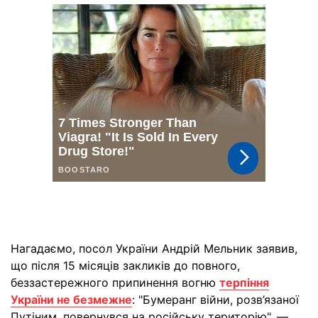
Нагадаємо, посол України Андрій Мельник заявив,
що після 15 місяців закликів до повного,
беззастережного припинення вогню
терпіння
України не безмежне
: "Бумеранг війни, розв’язаної
Путіним, повернувся на російську територію", —