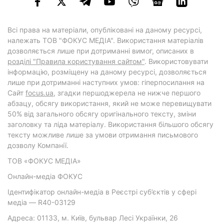
Всі права на матеріали, опубліковані на даному ресурсі,
належать ТОВ "ФОКУС МЕДІА". Використання матеріалів
дозволяється лише при дотриманні вимог, описаних в
розділі "Правила користування сайтом"
. Використовувати
інформацію, розміщену на даному ресурсі, дозволяється
лише при дотриманні наступних умов: гіперпосилання на
Cайт
focus.ua
, згадки першоджерела не нижче першого
абзацу, обсягу використання, який не може перевищувати
50% від загального обсягу оригінального тексту, зміни
заголовку та ліда матеріалу. Використання більшого обсягу
тексту можливе лише за умови отримання письмового
дозволу Компанії.
ТОВ «ФОКУС МЕДІА»
Онлайн-медіа ФОКУС
Ідентифікатор онлайн-медіа в Реєстрі суб’єктів у сфері
медіа — R40-03129
Адреса: 01133, м. Київ, бульвар Лесі Українки, 26