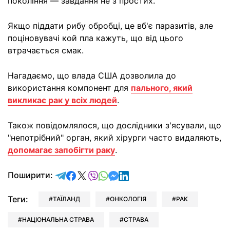
покоління — завдання не з простих.
Якщо піддати рибу обробці, це вб'є паразитів, але
поціновувачі кой пла кажуть, що від цього
втрачається смак.
Нагадаємо, що влада США дозволила до
використання компонент для
пального, який
викликає рак у всіх людей
.
Також повідомлялося, що дослідники з'ясували, що
"непотрібний" орган, який хірурги часто видаляють,
допомагає запобігти раку
.
відправити у Telegram
поділитись у Facebook
поділитись у X
відправити у Viber
відправити у Whatsapp
відправити у Messenger
відправити у LinkedIn
Поширити:
Теги:
ТАЇЛАНД
ОНКОЛОГІЯ
РАК
НАЦІОНАЛЬНА СТРАВА
СТРАВА