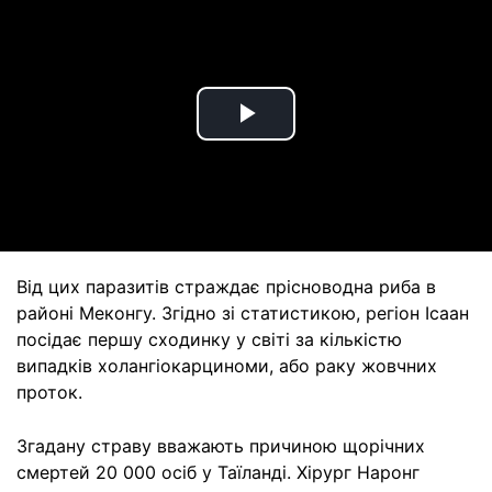
Play
Video
Від цих паразитів страждає прісноводна риба в
районі Меконгу. Згідно зі статистикою, регіон Ісаан
посідає першу сходинку у світі за кількістю
випадків холангіокарциноми, або раку жовчних
проток.
Згадану страву вважають причиною щорічних
смертей 20 000 осіб у Таїланді. Хірург Наронг