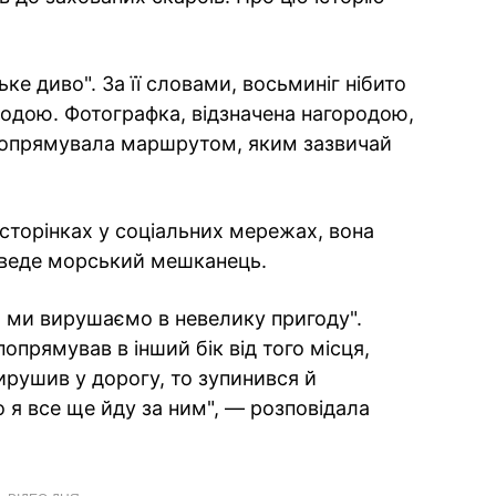
ке диво". За її словами, восьминіг нібито
д водою. Фотографка, відзначена нагородою,
попрямувала маршрутом, яким зазвичай
 сторінках у соціальних мережах, вона
ї веде морський мешканець.
, ми вирушаємо в невелику пригоду".
попрямував в інший бік від того місця,
вирушив у дорогу, то зупинився й
 я все ще йду за ним", — розповідала