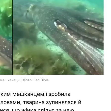
 мешканець | Фото: Lad Bible
ьким мешканцем і зробила
 словами, тварина зупинялася й
ся, що жінка слідує за нею.