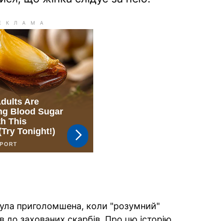
була приголомшена, коли "розумний"
вів до захованих скарбів. Про цю історію