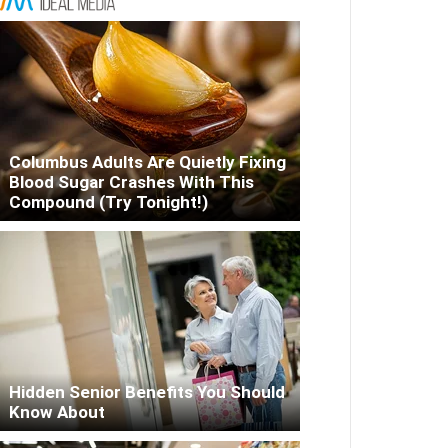
Columbus Adults Are Quietly Fixing
Blood Sugar Crashes With This
Compound (Try Tonight!)
Hidden Senior Benefits You Should
Know About