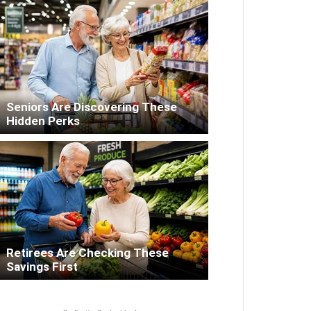
Seniors Are Discovering These
Hidden Perks
Retirees Are Checking These
Savings First