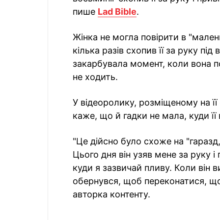
пише
Lad Bible
.
Жінка не могла повірити в "малень
кілька разів схопив її за руку пі
закарбувала момент, коли вона 
не ходить.
У відеоролику, розміщеному на її
каже, що й гадки не мала, куди ї
"Це дійсно було схоже на "гаразд
Цього дня він узяв мене за руку і 
куди я зазвичай пливу. Коли він 
обернувся, щоб переконатися, що
авторка контенту.