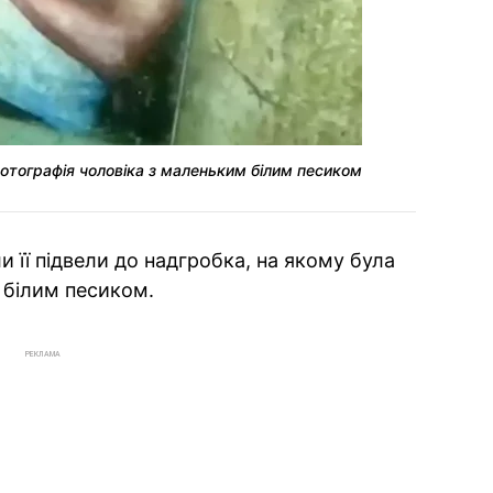
отографія чоловіка з маленьким білим песиком
 її підвели до надгробка, на якому була
 білим песиком.
РЕКЛАМА