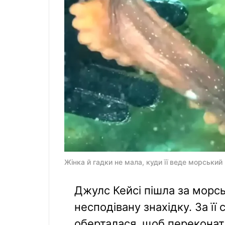
Жінка й гадки не мала, куди її веде морський
Джулс Кейсі пішла за морс
несподівану знахідку. За її
оберталася, щоб переконати