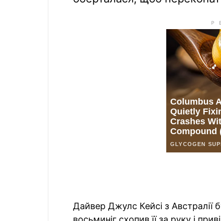
Дайвер Джулс Кейсі з Австралії 
восьминіг схопив її за руку і при