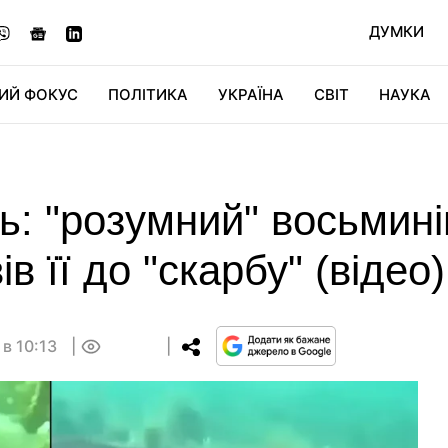
ДУМКИ
ИЙ ФОКУС
ПОЛІТИКА
УКРАЇНА
СВІТ
НАУКА
ДІДЖИТАЛ
АВТО
СВІТФАН
КУ
ь: "розумний" восьмині
в її до "скарбу" (відео)
 в 10:13
0