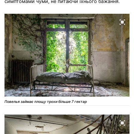
симптомами чуми, не питаючи їхнього бажання.
Повелья займає площу трохи більше 7 гектар