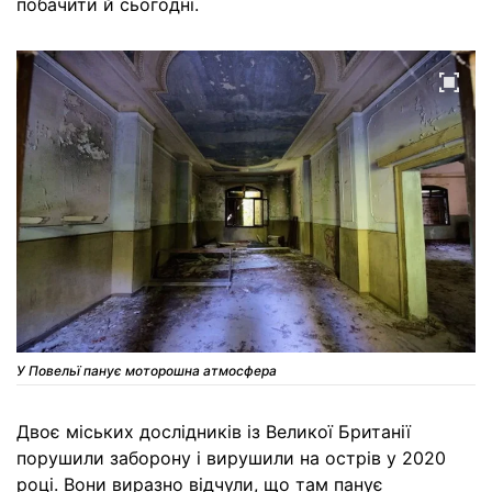
побачити й сьогодні.
У Повельї панує моторошна атмосфера
Двоє міських дослідників із Великої Британії
порушили заборону і вирушили на острів у 2020
році. Вони виразно відчули, що там панує