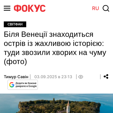
RU
СВІТФАН
Біля Венеції знаходиться
острів із жахливою історією:
туди звозили хворих на чуму
(фото)
Тимур Савін
03.09.2025 в 23:13
0