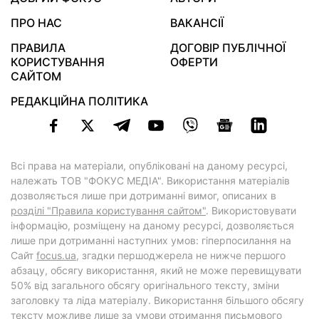
ПРО НАС
ВАКАНСІЇ
ПРАВИЛА
ДОГОВІР ПУБЛІЧНОЇ
КОРИСТУВАННЯ
ОФЕРТИ
САЙТОМ
РЕДАКЦІЙНА ПОЛІТИКА
Всі права на матеріали, опубліковані на даному ресурсі,
належать ТОВ "ФОКУС МЕДІА". Використання матеріалів
дозволяється лише при дотриманні вимог, описаних в
розділі "Правила користування сайтом"
. Використовувати
інформацію, розміщену на даному ресурсі, дозволяється
лише при дотриманні наступних умов: гіперпосилання на
Cайт
focus.ua
, згадки першоджерела не нижче першого
абзацу, обсягу використання, який не може перевищувати
50% від загального обсягу оригінального тексту, зміни
заголовку та ліда матеріалу. Використання більшого обсягу
тексту можливе лише за умови отримання письмового