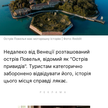
Острів Повелья має моторошну історію | Фото: Reddit
Недалеко від Венеції розташований
острів Повелья, відомий як "Острів
привидів". Туристам категорично
заборонено відвідувати його, історія
цього місця справді лякає.