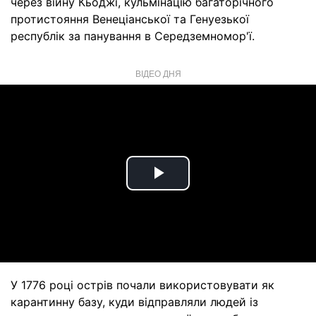
через війну Кьоджі, кульмінацію багаторічного
протистояння Венеціанської та Генуезької
республік за панування в Середземномор'ї.
ВІДЕО ДНЯ
Play
Video
У 1776 році острів почали використовувати як
карантинну базу, куди відправляли людей із