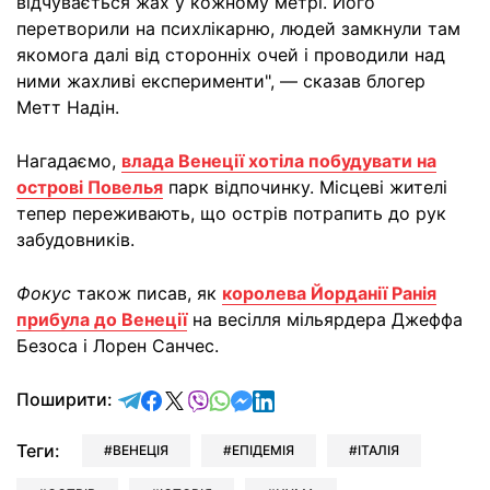
відчувається жах у кожному метрі. Його
перетворили на психлікарню, людей замкнули там
якомога далі від сторонніх очей і проводили над
ними жахливі експерименти", — сказав блогер
Метт Надін.
Нагадаємо,
влада Венеції хотіла побудувати на
острові Повелья
парк відпочинку. Місцеві жителі
тепер переживають, що острів потрапить до рук
забудовників.
Фокус
також писав, як
королева Йорданії Ранія
прибула до Венеції
на весілля мільярдера Джеффа
Безоса і Лорен Санчес.
відправити у Telegram
поділитись у Facebook
поділитись у X
відправити у Viber
відправити у Whatsapp
відправити у Messenger
відправити у LinkedIn
Поширити:
Теги:
ВЕНЕЦІЯ
ЕПІДЕМІЯ
ІТАЛІЯ