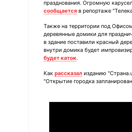
празднования. Огромную карусель
сообщается
в репортаже "Телека
Также на территории под Офисо
деревянные домики для праздничн
в здание поставили красный дер
внутри домика будет импровизир
будет каток
.
Как
рассказал
изданию "Страна.u
"Открытие городка запланировано 