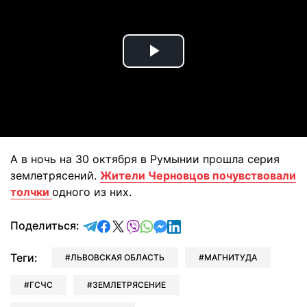
Play
Video
А в ночь на 30 октября в Румынии прошла серия
землетрясений.
Жители Черновцов почувствовали
толчки
одного из них.
отправить в Telegram
поделиться в Facebook
поделиться в X
отправить в Viber
отправить в Whatsapp
отправить в Messenger
отправить в LinkedIn
Поделиться:
Теги:
ЛЬВОВСКАЯ ОБЛАСТЬ
МАГНИТУДА
ГСЧС
ЗЕМЛЕТРЯСЕНИЕ