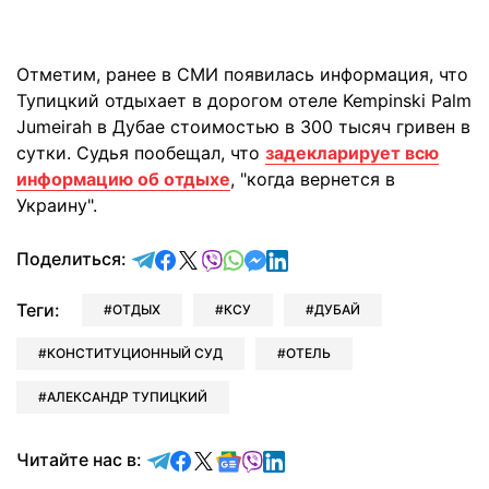
Отметим, ранее в СМИ появилась информация, что
Тупицкий отдыхает в дорогом отеле Kempinski Palm
Jumeirah в Дубае стоимостью в 300 тысяч гривен в
сутки. Судья пообещал, что
задекларирует всю
информацию об отдыхе
, "когда вернется в
Украину".
отправить в Telegram
поделиться в Facebook
поделиться в X
отправить в Viber
отправить в Whatsapp
отправить в Messenger
отправить в LinkedIn
Поделиться:
Теги:
ОТДЫХ
КСУ
ДУБАЙ
КОНСТИТУЦИОННЫЙ СУД
ОТЕЛЬ
АЛЕКСАНДР ТУПИЦКИЙ
Читайте в Telegram
Читайте в Facebook
Читайте в X
Читайте в Google news
Читайте в Viber
Читайте в LinkedIn
Читайте нас в: