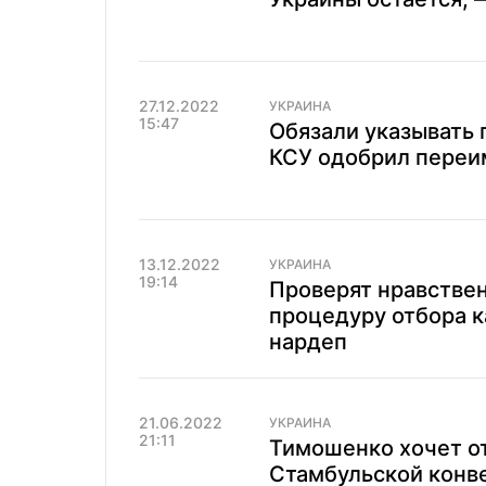
27.12.2022
УКРАИНА
15:47
Обязали указывать 
КСУ одобрил пере
13.12.2022
УКРАИНА
19:14
Проверят нравствен
процедуру отбора к
нардеп
21.06.2022
УКРАИНА
21:11
Тимошенко хочет о
Стамбульской конв