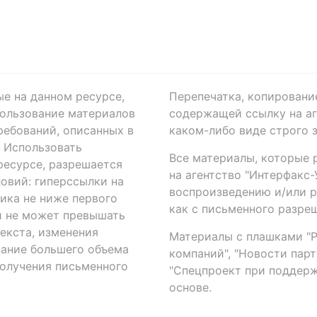
ые на данном ресурсе,
Перепечатка, копировани
ользование материалов
содержащей ссылку на аге
ребований, описанных в
каком-либо виде строго 
. Использовать
Все материалы, которые 
есурсе, разрешается
на агентство "Интерфакс
овий: гиперссылки на
воспроизведению и/или 
ика не ниже первого
как с письменного разреш
й не может превышать
екста, изменения
Материалы с плашками "Р"
вание большего объема
компаний", "Новости парти
получения письменного
"Спецпроект при поддерж
основе.