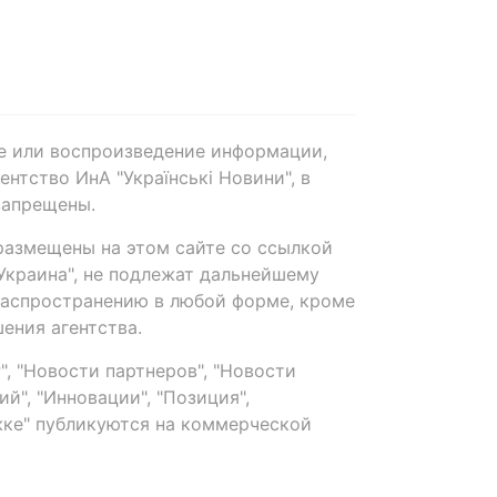
е или воспроизведение информации,
нтство ИнА "Українські Новини", в
запрещены.
размещены на этом сайте со ссылкой
-Украина", не подлежат дальнейшему
распространению в любой форме, кроме
ения агентства.
, "Новости партнеров", "Новости
й", "Инновации", "Позиция",
ке" публикуются на коммерческой