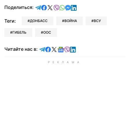
отправить в Telegram
поделиться в Facebook
поделиться в X
отправить в Viber
отправить в Whatsapp
отправить в Messenger
отправить в LinkedIn
Поделиться:
Теги:
ДОНБАСС
ВОЙНА
ВСУ
ГИБЕЛЬ
ООС
Читайте в Telegram
Читайте в Facebook
Читайте в X
Читайте в Google news
Читайте в Viber
Читайте в LinkedIn
Читайте нас в: