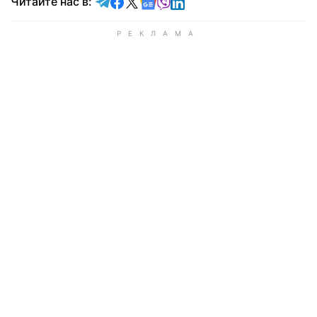
Читайте в Telegram
Читайте в Facebook
Читайте в X
Читайте в Google news
Читайте в Viber
Читайте в LinkedIn
Читайте нас в: