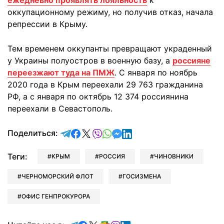
ежедневно проявлять лояльность
к
оккупационному режиму, но получив отказ, начала
репрессии в Крыму.
Тем временем оккупанты превращают украденный
у Украины полуостров в военную базу, а
россияне
переезжают туда на ПМЖ
. С января по ноябрь
2020 года в Крым переехали 29 763 гражданина
РФ, а с января по октябрь 12 374 россиянина
переехали в Севастополь.
отправить в Telegram
поделиться в Facebook
поделиться в X
отправить в Viber
отправить в Whatsapp
отправить в Messenger
отправить в LinkedIn
Поделиться:
Теги:
КРЫМ
РОССИЯ
ЧИНОВНИКИ
ЧЕРНОМОРСКИЙ ФЛОТ
ГОСИЗМЕНА
ОФИС ГЕНПРОКУРОРА