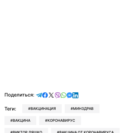
отправить в Telegram
поделиться в Facebook
поделиться в X
отправить в Viber
отправить в Whatsapp
отправить в Messenger
отправить в LinkedIn
Поделиться:
Теги:
ВАКЦИНАЦИЯ
МИНЗДРАВ
ВАКЦИНА
КОРОНАВИРУС
ВИКТОР ЛЯШКО
ВАКЦИНА ОТ КОРОНАВИРУСА