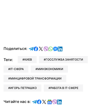
отправить в Telegram
поделиться в Facebook
поделиться в X
отправить в Viber
отправить в Whatsapp
отправить в Messenger
отправить в LinkedIn
Поделиться:
Теги:
КИЕВ
ГОССЛУЖБА ЗАНЯТОСТИ
IT-СФЕРА
МИНЭКОНОМИКИ
МИНЦИФРОВОЙ ТРАНСФОРМАЦИИ
ИГОРЬ ПЕТРАШКО
РАБОТА В IT-СФЕРЕ
Читайте в Telegram
Читайте в Facebook
Читайте в X
Читайте в Google news
Читайте в Viber
Читайте в LinkedIn
Читайте нас в: