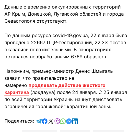
Данные с временно оккупированных территорий
АР Крым, Донецкой, Луганской областей и города
Севастополя отсутствуют.
По данным ресурса covid-19.gov.ua, 22 января было
проведено 22667 ПЦР-тестирований, 22,3% тестов
оказались положительными. В лабораториях
оставался необработанным 6769 образцов.
Напомним, премьер-министр Денис Шмыгаль
заявил, что правительство не
намерено
продлевать действие жесткого
карантина
(локдауна) после 24 января. С 25 января
по всей территории Украины начнут действовать
ограничения "оранжевой" карантинной зоны.
отправить в Telegram
поделиться в Facebook
поделиться в X
отправить в Viber
отправить в Whatsapp
отправить в Messenger
отправить в LinkedIn
Поделиться: