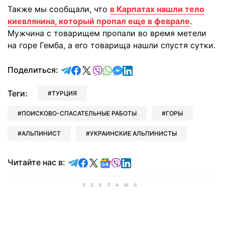
Также мы сообщали, что
в Карпатах нашли тело
киевлянина, который пропал еще в феврале
.
Мужчина с товарищем пропали во время метели
на горе Гемба, а его товарища нашли спустя сутки.
отправить в Telegram
поделиться в Facebook
поделиться в X
отправить в Viber
отправить в Whatsapp
отправить в Messenger
отправить в LinkedIn
Поделиться:
Теги:
ТУРЦИЯ
ПОИСКОВО-СПАСАТЕЛЬНЫЕ РАБОТЫ
ГОРЫ
АЛЬПИНИСТ
УКРАИНСКИЕ АЛЬПИНИСТЫ
Читайте в Telegram
Читайте в Facebook
Читайте в X
Читайте в Google news
Читайте в Viber
Читайте в LinkedIn
Читайте нас в: