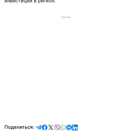
инвестиций в регион.
РЕКЛАМА
отправить в Telegram
поделиться в Facebook
поделиться в X
отправить в Viber
отправить в Whatsapp
отправить в Messenger
отправить в LinkedIn
Поделиться: