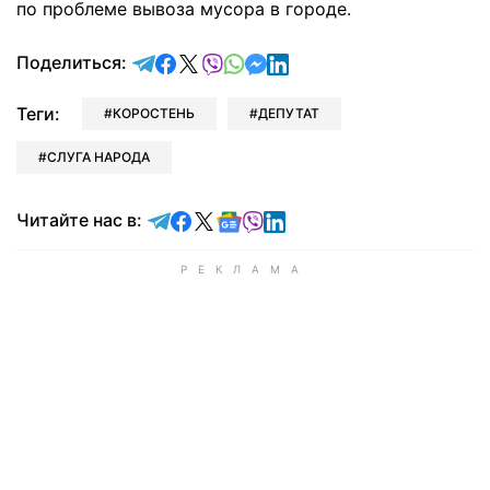
по проблеме вывоза мусора в городе.
отправить в Telegram
поделиться в Facebook
поделиться в X
отправить в Viber
отправить в Whatsapp
отправить в Messenger
отправить в LinkedIn
Поделиться:
Теги:
КОРОСТЕНЬ
ДЕПУТАТ
СЛУГА НАРОДА
Читайте в Telegram
Читайте в Facebook
Читайте в X
Читайте в Google news
Читайте в Viber
Читайте в LinkedIn
Читайте нас в: