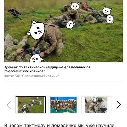
Тренинг по тактической медицине для военных от
"Соломенских котиков"
Фото: БФ "Солом'янські котики"
В целом тактмеду и домедичке мы уже научили