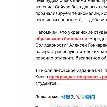
"Мы будем очень внимательно пр
явление. Сейчас база данных нам
проанализируем те аномалии, ко
негативных аспектов", — добавил
Напомним, что украинские студе
образование бесплатно
. Народн
Солидарности" Алексей Гончаре
распространенную литовским ме
просило отменить бесплатное обу
15 июля литовское издание LRT 
Киева
прекращает покрывать ра
студентов.
отправить в Telegram
поделиться в Face
поделиться в X
отправить в V
отправить 
отправит
отправ
Поделиться: