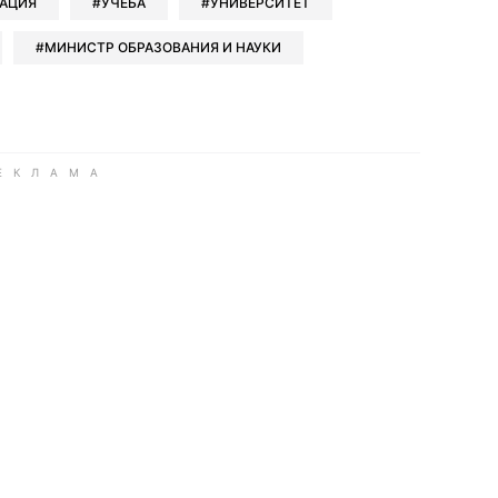
АЦИЯ
УЧЕБА
УНИВЕРСИТЕТ
МИНИСТР ОБРАЗОВАНИЯ И НАУКИ
ook
Google news
 Viber
е в LinkedIn