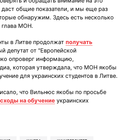
оверять и обращать внимание на это
 даст общие показатели, и мы еще раз
торые обнаружим. Здесь есть несколько
 глава МОН.
нты в Литве продолжат
получать
ый депутат от "Европейской
нко опроверг информацию,
диа, которая утверждала, что МОН якобы
чение для украинских студентов в Литве.
писало, что Вильнюс якобы по просьбе
сходы на обучение
украинских
book
iber
в Whatsapp
ь в Messenger
ить в LinkedIn