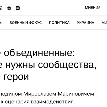
МНЕНИЯ
Ы
ВОЕННЫЙ ФОКУС
ПОЛИТИКА
УКРАИНА
МИ
ОНОМИКА
ДИДЖИТАЛ
АВТО
МИРФАН
КУЛЬТ
е объединенные:
е нужны сообщества,
 герои
осподином Мирославом Мариновичем
х сценария взаимодействия