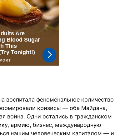
на воспитала феноменальное количество
сформировали кризисы — оба Майдана,
я война. Одни остались в гражданском
ику, армию, бизнес, международную
ться нашим человеческим капиталом — и