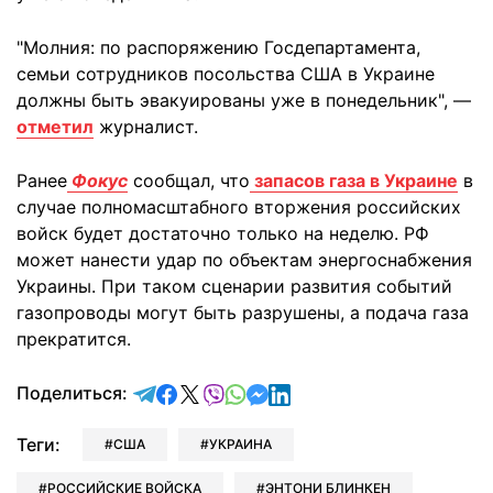
"Молния: по распоряжению Госдепартамента,
семьи сотрудников посольства США в Украине
должны быть эвакуированы уже в понедельник", —
отметил
журналист.
Ранее
Фокус
сообщал, что
запасов газа в Украине
в
случае полномасштабного вторжения российских
войск будет достаточно только на неделю. РФ
может нанести удар по объектам энергоснабжения
Украины. При таком сценарии развития событий
газопроводы могут быть разрушены, а подача газа
прекратится.
отправить в Telegram
поделиться в Facebook
поделиться в X
отправить в Viber
отправить в Whatsapp
отправить в Messenger
отправить в LinkedIn
Поделиться:
Теги:
США
УКРАИНА
РОССИЙСКИЕ ВОЙСКА
ЭНТОНИ БЛИНКЕН