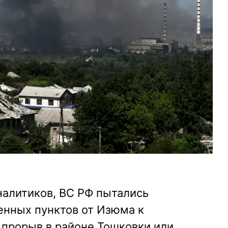
налитиков, ВС РФ пытались
енных пунктов от Изюма к
 прорыв в районе Тошковки или