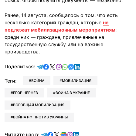
обыск, чтобы получить документы — незаконно.
Ранее, 14 августа, сообщалось о том, что есть
несколько категорий граждан, которые
не
подлежат мобилизационным мероприятиям
:
среди них — граждане, привлеченные на
государственную службу или на важные
производства.
отправить в Telegram
поделиться в Facebook
поделиться в X
отправить в Viber
отправить в Whatsapp
отправить в Messenger
отправить в LinkedIn
Поделиться:
Теги:
ВОЙНА
МОБИЛИЗАЦИЯ
ЕГОР ЧЕРНЕВ
ВОЙНА В УКРАИНЕ
ВСЕОБЩАЯ МОБИЛИЗАЦИЯ
ВОЙНА РФ ПРОТИВ УКРАИНЫ
Читайте в Telegram
Читайте в Facebook
Читайте в X
Читайте в Google news
Читайте в Viber
Читайте в LinkedIn
Читайте нас в: