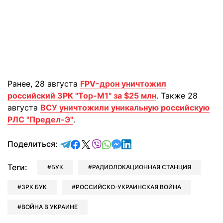
Ранее, 28 августа
FPV-дрон уничтожил
российский ЗРК "Тор-М1" за $25 млн
. Также 28
августа
ВСУ уничтожили уникальную российскую
РЛС "Предел-Э"
.
отправить в Telegram
поделиться в Facebook
поделиться в X
отправить в Viber
отправить в Whatsapp
отправить в Messenger
отправить в LinkedIn
Поделиться:
Теги:
БУК
РАДИОЛОКАЦИОННАЯ СТАНЦИЯ
ЗРК БУК
РОССИЙСКО-УКРАИНСКАЯ ВОЙНА
ВОЙНА В УКРАИНЕ