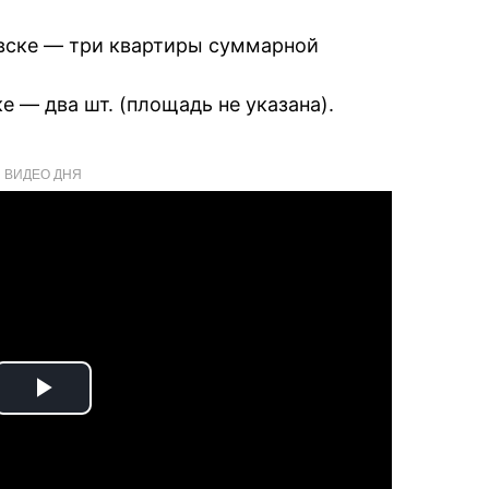
вске — три квартиры суммарной
 — два шт. (площадь не указана).
ВИДЕО ДНЯ
Play
Video