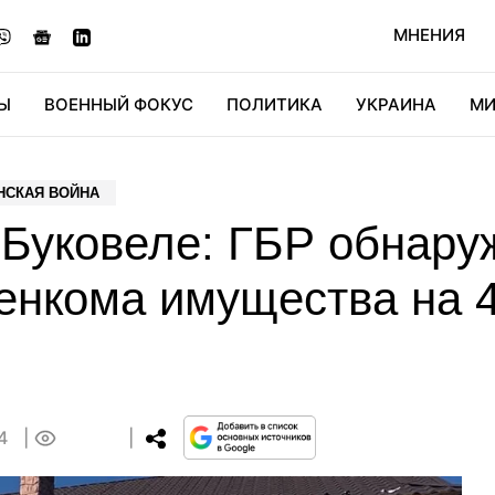
МНЕНИЯ
Ы
ВОЕННЫЙ ФОКУС
ПОЛИТИКА
УКРАИНА
МИ
ОНОМИКА
ДИДЖИТАЛ
АВТО
МИРФАН
КУЛЬТ
НСКАЯ ВОЙНА
 Буковеле: ГБР обнару
енкома имущества на 4
34
0