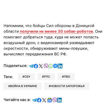
Напомним, что бойцы Сил обороны в Донецкой
области
получили не менее 30 собак-роботов
. Они
помогают добраться туда, куда не может попасть
воздушный дрон, с видеокамерой разведывают
окрестности, обнаруживают мины-ловушки,
вычисляют передвижения ВС РФ.
отправить в Telegram
поделиться в Facebook
поделиться в X
отправить в Viber
отправить в Whatsapp
отправить в Messenger
отправить в LinkedIn
Поделиться:
Теги:
СБУ
РЛС
ПВО
ВОЙНА В УКРАИНЕ
НОВОСТИ ЗАПОРОЖЬЯ
Читайте в Telegram
Читайте в Facebook
Читайте в X
Читайте в Google news
Читайте в Viber
Читайте в LinkedIn
Читайте нас в: