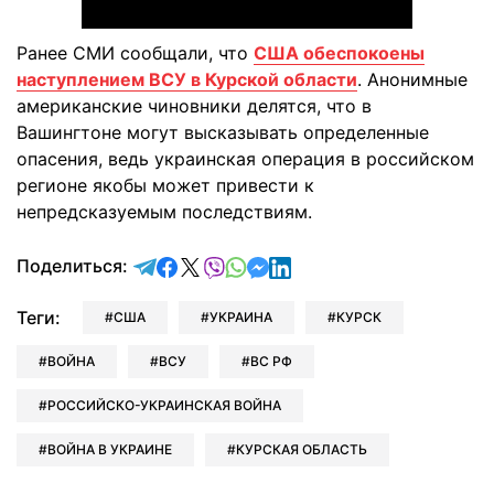
Ранее СМИ сообщали, что
США обеспокоены
наступлением ВСУ в Курской области
. Анонимные
американские чиновники делятся, что в
Вашингтоне могут высказывать определенные
опасения, ведь украинская операция в российском
регионе якобы может привести к
непредсказуемым последствиям.
отправить в Telegram
поделиться в Facebook
поделиться в X
отправить в Viber
отправить в Whatsapp
отправить в Messenger
отправить в LinkedIn
Поделиться:
Теги:
США
УКРАИНА
КУРСК
ВОЙНА
ВСУ
ВС РФ
РОССИЙСКО-УКРАИНСКАЯ ВОЙНА
ВОЙНА В УКРАИНЕ
КУРСКАЯ ОБЛАСТЬ