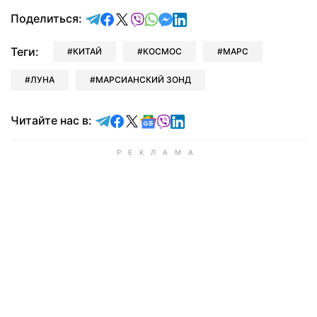
отправить в Telegram
поделиться в Facebook
поделиться в X
отправить в Viber
отправить в Whatsapp
отправить в Messenger
отправить в LinkedIn
Поделиться:
Теги:
КИТАЙ
КОСМОС
МАРС
ЛУНА
МАРСИАНСКИЙ ЗОНД
Читайте в Telegram
Читайте в Facebook
Читайте в X
Читайте в Google news
Читайте в Viber
Читайте в LinkedIn
Читайте нас в: