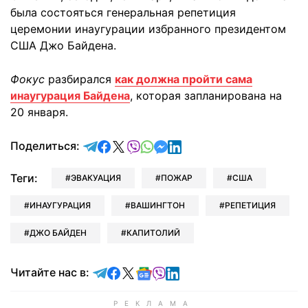
была состояться генеральная репетиция
церемонии инаугурации избранного президентом
США Джо Байдена.
Фокус
разбирался
как должна пройти сама
инаугурация Байдена
, которая запланирована на
20 января.
отправить в Telegram
поделиться в Facebook
поделиться в X
отправить в Viber
отправить в Whatsapp
отправить в Messenger
отправить в LinkedIn
Поделиться:
Теги:
ЭВАКУАЦИЯ
ПОЖАР
США
ИНАУГУРАЦИЯ
ВАШИНГТОН
РЕПЕТИЦИЯ
ДЖО БАЙДЕН
КАПИТОЛИЙ
Читайте в Telegram
Читайте в Facebook
Читайте в X
Читайте в Google news
Читайте в Viber
Читайте в LinkedIn
Читайте нас в: