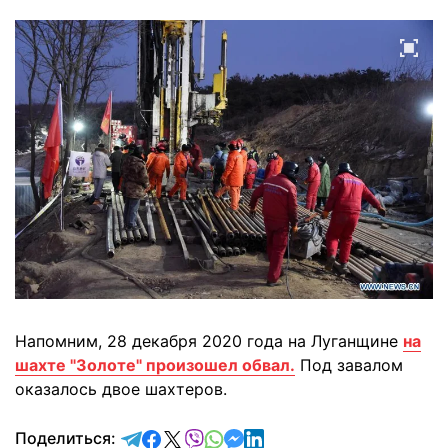
Напомним, 28 декабря 2020 года на Луганщине
на
шахте "Золоте" произошел обвал.
Под завалом
оказалось двое шахтеров.
отправить в Telegram
поделиться в Facebook
поделиться в X
отправить в Viber
отправить в Whatsapp
отправить в Messenger
отправить в LinkedIn
Поделиться: