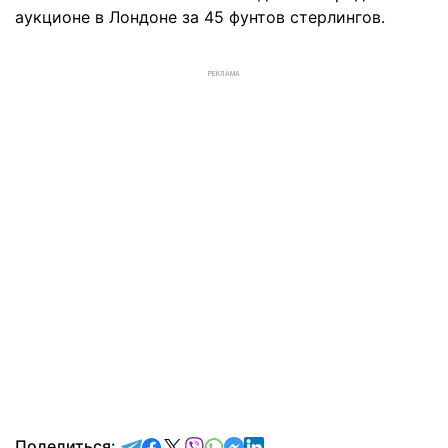
аукционе в Лондоне за 45 фунтов стерлингов.
РЕКЛАМА
отправить в Telegram
поделиться в Facebook
поделиться в X
отправить в Viber
отправить в Whatsapp
отправить в Messenger
отправить в LinkedIn
Поделиться: