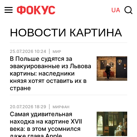
UA
НОВОСТИ КАРТИНА
25.07.2026 10:24
МИР
В Польше судятся за
эвакуированные из Львова
картины: наследники
князя хотят оставить их в
стране
20.07.2026 18:29
МИРФАН
Самая удивительная
находка на картине XVII
века: в этом усомнился
даже глава Apple