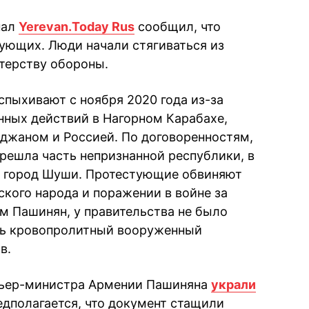
нал
Yerevan․Today Rus
сообщил, что
тующих. Люди начали стягиваться из
стерству обороны.
спыхивают с ноября 2020 года из-за
ных действий в Нагорном Карабахе,
джаном и Россией. По договоренностям,
решла часть непризнанной республики, в
й город Шуши. Протестующие обвиняют
ского народа и поражении в войне за
ам Пашинян, у правительства не было
ить кровопролитный вооруженный
тв.
емьер-министра Армении Пашиняна
украли
едполагается, что документ стащили