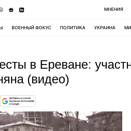
МНЕНИЯ
Ы
ВОЕННЫЙ ФОКУС
ПОЛИТИКА
УКРАИНА
МИ
ОНОМИКА
ДИДЖИТАЛ
АВТО
МИРФАН
КУЛЬТ
есты в Ереване: участ
няна (видео)