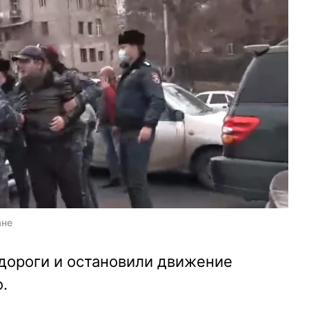
ане
ороги и остановили движение
о.