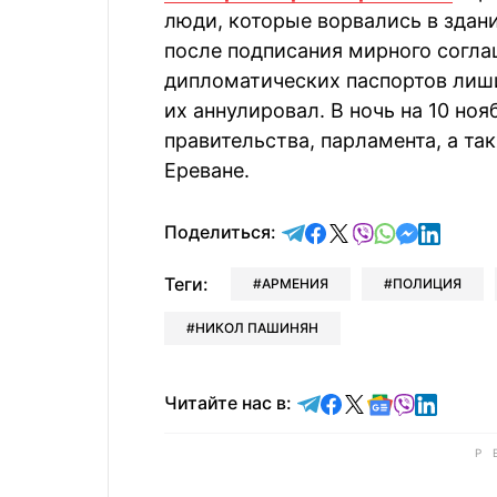
люди, которые ворвались в здани
после подписания мирного согл
дипломатических паспортов лиши
их аннулировал. В ночь на 10 н
правительства, парламента, а т
Ереване.
отправить в Telegram
поделиться в Face
поделиться в X
отправить в V
отправить 
отправит
отправ
Поделиться:
Теги:
АРМЕНИЯ
ПОЛИЦИЯ
НИКОЛ ПАШИНЯН
Читайте в Telegram
Читайте в Faceb
Читайте в X
Читайте в 
Читайте в
Читайт
Читайте нас в: