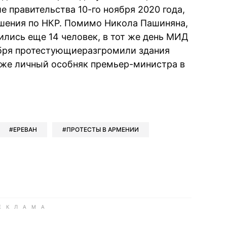
е правительства 10-го ноября 2020 года,
ашения по НКР. Помимо Никола Пашиняна,
лись еще 14 человек, в тот же день МИД
оября протестующиеразгромили здания
акже личный особняк премьер-министра в
book
iber
в Whatsapp
ь в Messenger
ить в LinkedIn
ЕРЕВАН
ПРОТЕСТЫ В АРМЕНИИ
ook
Google news
 Viber
е в LinkedIn