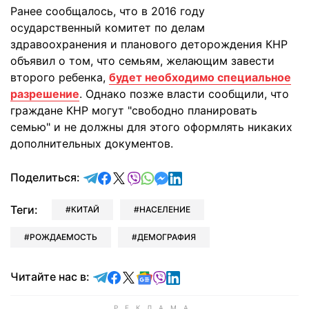
Ранее сообщалось, что в 2016 году
осударственный комитет по делам
здравоохранения и планового деторождения КНР
объявил о том, что семьям, желающим завести
второго ребенка,
будет необходимо специальное
разрешение
. Однако позже власти сообщили, что
граждане КНР могут "свободно планировать
семью" и не должны для этого оформлять никаких
дополнительных документов.
отправить в Telegram
поделиться в Facebook
поделиться в X
отправить в Viber
отправить в Whatsapp
отправить в Messenger
отправить в LinkedIn
Поделиться:
Теги:
КИТАЙ
НАСЕЛЕНИЕ
РОЖДАЕМОСТЬ
ДЕМОГРАФИЯ
Читайте в Telegram
Читайте в Facebook
Читайте в X
Читайте в Google news
Читайте в Viber
Читайте в LinkedIn
Читайте нас в: