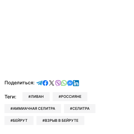
отправить в Telegram
поделиться в Facebook
поделиться в X
отправить в Viber
отправить в Whatsapp
отправить в Messenger
отправить в LinkedIn
Поделиться:
Теги:
ЛИВАН
РОССИЯНЕ
АММИАЧНАЯ СЕЛИТРА
СЕЛИТРА
БЕЙРУТ
ВЗРЫВ В БЕЙРУТЕ