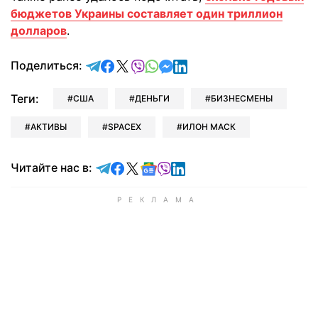
бюджетов Украины составляет один триллион
долларов
.
отправить в Telegram
поделиться в Facebook
поделиться в X
отправить в Viber
отправить в Whatsapp
отправить в Messenger
отправить в LinkedIn
Поделиться:
Теги:
США
ДЕНЬГИ
БИЗНЕСМЕНЫ
АКТИВЫ
SPACEX
ИЛОН МАСК
Читайте в Telegram
Читайте в Facebook
Читайте в X
Читайте в Google news
Читайте в Viber
Читайте в LinkedIn
Читайте нас в: