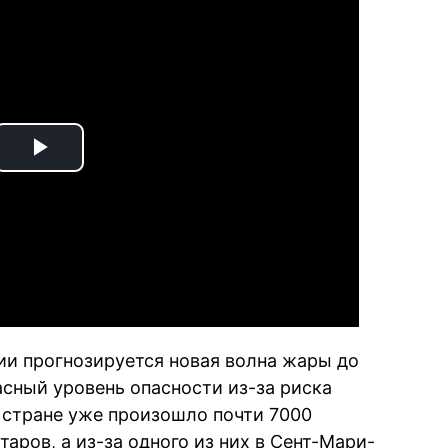
Play
Video
ии прогнозируется новая волна жары до
расный уровень опасности из-за риска
в стране уже произошло почти 7000
аров, а из-за одного из них в Сент-Мари-