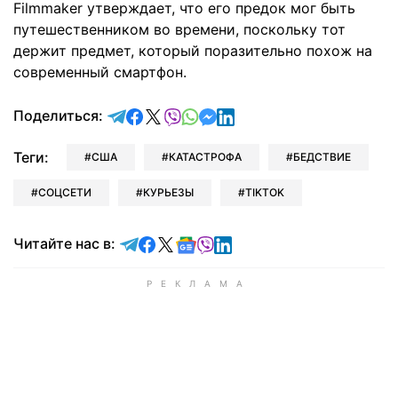
Filmmaker утверждает, что его предок мог быть
путешественником во времени, поскольку тот
держит предмет, который поразительно похож на
современный смартфон.
отправить в Telegram
поделиться в Facebook
поделиться в X
отправить в Viber
отправить в Whatsapp
отправить в Messenger
отправить в LinkedIn
Поделиться:
Теги:
США
КАТАСТРОФА
БЕДСТВИЕ
СОЦСЕТИ
КУРЬЕЗЫ
TIKTOK
Читайте в Telegram
Читайте в Facebook
Читайте в X
Читайте в Google news
Читайте в Viber
Читайте в LinkedIn
Читайте нас в: