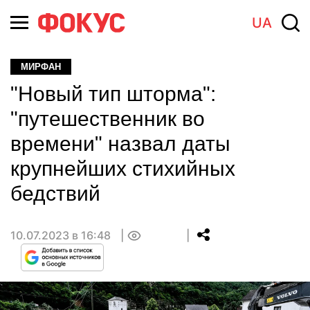
UA
МИРФАН
"Новый тип шторма":
"путешественник во
времени" назвал даты
крупнейших стихийных
бедствий
10.07.2023 в 16:48
0