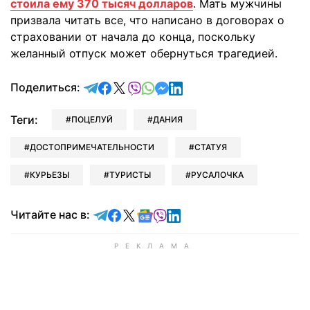
стоила ему 370 тысяч долларов
. Мать мужчины
призвала читать все, что написано в договорах о
страховании от начала до конца, поскольку
желанный отпуск может обернуться трагедией.
отправить в Telegram
поделиться в Facebook
поделиться в X
отправить в Viber
отправить в Whatsapp
отправить в Messenger
отправить в LinkedIn
Поделиться:
Теги:
ПОЦЕЛУЙ
ДАНИЯ
ДОСТОПРИМЕЧАТЕЛЬНОСТИ
СТАТУЯ
КУРЬЕЗЫ
ТУРИСТЫ
РУСАЛОЧКА
Читайте в Telegram
Читайте в Facebook
Читайте в X
Читайте в Google news
Читайте в Viber
Читайте в LinkedIn
Читайте нас в: