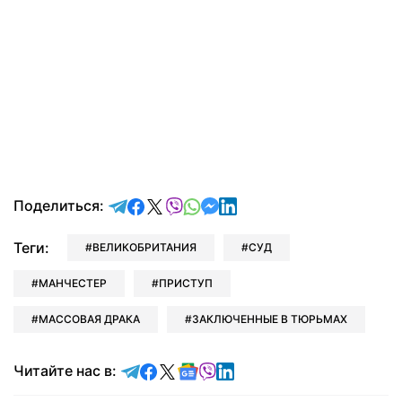
отправить в Telegram
поделиться в Facebook
поделиться в X
отправить в Viber
отправить в Whatsapp
отправить в Messenger
отправить в LinkedIn
Поделиться:
Теги:
ВЕЛИКОБРИТАНИЯ
СУД
МАНЧЕСТЕР
ПРИСТУП
МАССОВАЯ ДРАКА
ЗАКЛЮЧЕННЫЕ В ТЮРЬМАХ
Читайте в Telegram
Читайте в Facebook
Читайте в X
Читайте в Google news
Читайте в Viber
Читайте в LinkedIn
Читайте нас в: