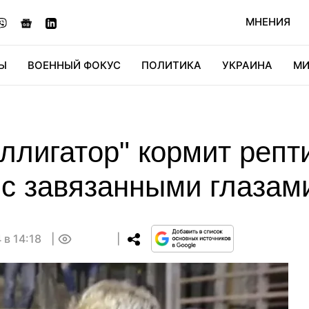
МНЕНИЯ
Ы
ВОЕННЫЙ ФОКУС
ПОЛИТИКА
УКРАИНА
МИ
ОНОМИКА
ДИДЖИТАЛ
АВТО
МИРФАН
КУЛЬТ
ллигатор" кормит репт
 с завязанными глазам
 в 14:18
0