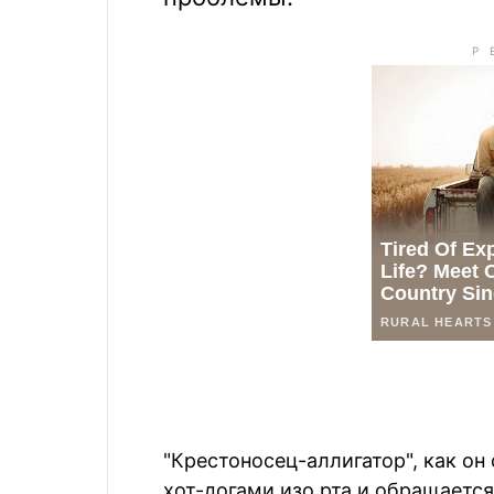
"Крестоносец-аллигатор", как он
хот-догами изо рта и обращается